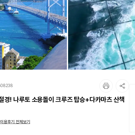
508238
절경! 나루토 소용돌이 크루즈 탑승+다카마츠 산책
이용후기 전체보기