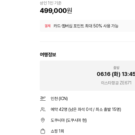
성인 1인 기준
499,000
원
카드·멤버십 포인트 최대 50% 사용 가능
결제
여행정보
출발
06.16 (화)
13:4
이스타항공
ZE671
인천
(
ICN
)
예약
42
명 (남은 좌석
0
석 / 최소 출발
15
명)
도쿠시마 (도쿠시마 현)
쇼핑 1회