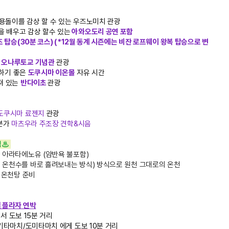
 소용돌이를 감상 할 수 있는 우즈노미치 관광
을 배우고 감상 할수 있는
아와오도리 공연 포함
 탑승(30분 코스) (*12월 동계 시즌에는 비잔 로프웨이 왕복 탑승으로 변
 오나루토교 기념관
관광
핑하기 좋은
도쿠시마 이온몰
자유 시간
져 있는
반다이초
관광
도쿠시마 료젠지
관광
 본가
마츠우라 주조장 견학&시음
체험♨
는 아라타에노유 (암반욕 불포함)
 온천수를 바로 흘려보내는 방식) 방식으로 원천 그대로의 온천
 온천탕 준비
 플라자 연박
서 도보 15분 거리
아키타마치/도미타마치 에게 도보 10분 거리