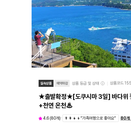
상품코드
15
상품 등급 및 상태
실속상품
예약마감
★출발확정★[도쿠시마 3일] 바다위 
+천연 온천♨
👨‍👩‍👧‍👦”가족여행으로 좋아요”
4.6
(
80
개)
80
개