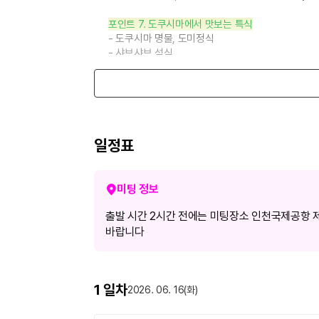
포인트 7. 도쿠시마에서 맛보는 특식
- 도쿠시마 명물, 도미정식
- 샤브샤브 석식
- 호텔 조식 3회 제공
포함사항
1.
왕복항공권 및 제세공과금
2.
유류할증료
(
발권일 및 환율에 따라 변동될 수 있
일정표
3.
일정표 상 표기된 식사 및 관광지 입장료
4.
일정표 상 표기된 호텔 숙박료
(
2인 1실 기준/3인
5.
일정표 상 표기된 이동 수단
(
전용차량
)
미팅 정보
6.
해외
여행자보험
(
최대
1
억원
/
연령별 상이
/
보험
출발 시간 2시간 전에는 미팅장소 인천국제공항 제
해외여행자 보험
바랍니다
해외여행자보험
(
최대
1
억원
/
연령별 상이
/
보험 
불포함사항
1 일차
2026. 06. 16(화)
1. 가이드/기사 경비 : ￥3,000 현지지불 (1인기준 
2. 개인 비용(물값, 매너 팁 등)