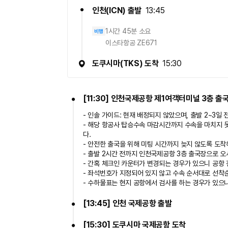
3.
석식 1회 불포함
인천
(
ICN
)
출발
13:45
4. 유류할증료 변동에 따른 증감분 (매월 변동/출발일
5. 1인실 사용 추가비용 : 120,000원 (전일정/1인당)
1시간 45분 소요
비행
이스타항공 ZE671
예약시 유의사항
본 상품의 예약접수는 확정예약이 아니며, 담당자의 
도쿠시마
(
TKS
)
도착
15:30
상품가격은 항공사, 현지 호텔의 사정 및 유류할증료,
※본 상품은 다른 여행사 예약자와 함께 진행되는 연
[11:30] 인천국제공항 제1여객터미널 3층 출
액체형 물품 기내반입 규정
- 인솔 가이드: 현재 배정되지 않았으며, 출발 2~3일
- 액체, 젤류 및 에어로졸은 단위 용기당 100㎖이하
- 해당 항공사 탑승수속 마감시간까지 수속을 마치지 
- 물품을 담은 용기는 1ℓ이하의 투명한 플라스틱제 
다.
- 투명봉투(지퍼백, 약 20㎝×약 20㎝)가 완전히 
- 안전한 출국을 위해 미팅 시간까지 늦지 않도록 도착
- 승객 1인당 1ℓ이하의 투명봉투는 1개만 허용됩니다
- 출발 2시간 전까지 인천국제공항 3층 출국장으로 
- 항공여행 중 승객이 사용할 분량의 의약품, 유아
- 간혹 체크인 카운터가 변경되는 경우가 있으니 공항
※자세한 사항은 건설교통부 항공안전본부 (02-2662-
- 좌석번호가 지정되어 있지 않고 수속 순서대로 선착
- 수하물표는 현지 공항에서 검사를 하는 경우가 있으니
면세품 기내반입 규정
- 면세품은 투명하고 봉인이 가능한 플라스틱제 봉
[13:45] 인천 국제공항 출발
- 봉인봉투는 최종 목적지행 항공기 탑승 전에 개봉
- 봉인봉투에는 면세품 구입 당시 교부받은 영수증이
[15:30] 도쿠시마 국제공항 도착