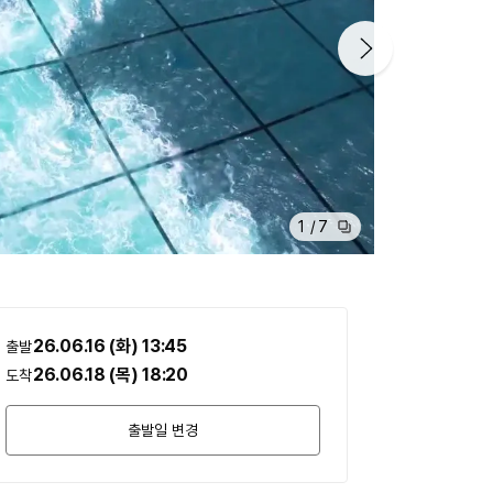
1
/
7
26.06.16 (화)
13:45
출발
26.06.18 (목)
18:20
도착
출발일 변경