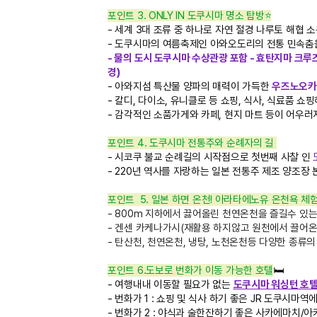
포인트 3.
ONLY IN 도쿠시마 명소 탐방
⭐
- 세계 3대 조류 중 하나로 자연 절경 나루토 해협
- 도쿠시마의 여름축제인 아와오도리의 전통 민속춤
- 물의 도시 도쿠시마 수상관광 포함 - 효탄지마 크루즈
경)
- 아와지섬 특산물 양파의 매력이 가득한
우즈노오카
- 칼디, 다이소, 유니클로 등 쇼핑, 식사, 식료품 쇼
- 감각적인 소품가게와 카페, 현지 마트 등이 어우러
포인트 4. 도쿠시마 전통주와 순례자의 길
- 시코쿠 불교 순례길의 시작점으로 첫번째 사찰 인
- 220년 역사를 자랑하는 일본 전통주 제조 양조장
포인트
5. 일본 하면 온천! 아라타에노유 온천욕 
- 800m 지하에서 끓어올린 천연온천을 즐길수 있
- 겐센 카케나가시(재활용 하지않고 원천에서 끌어온
- 탄산천, 천연온천, 냉탕, 노천온천등 다양한 종류의
포인트 6.도보로 번화가 이동 가능한 호텔
🛏️
- 여행내내 이동할 필요가 없는
도쿠시마 워싱턴 호텔
- 번화가 1 : 쇼핑 및 식사 하기 좋은
JR 도쿠시마역에
- 번화가 2 : 야식과 술한잔하기 좋은 사카에마치/