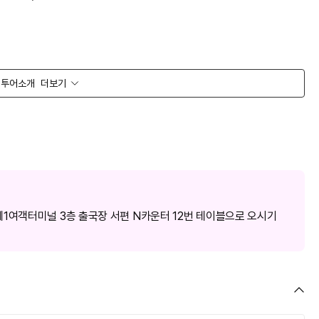
투어소개
더보기
습니다
.)
1실 불가
)
 상세약관 참고
)
1여객터미널 3층 출국장 서편 N카운터 12번 테이블으로 오시기
상세약관 확인하기
)
성인/소아 동일)