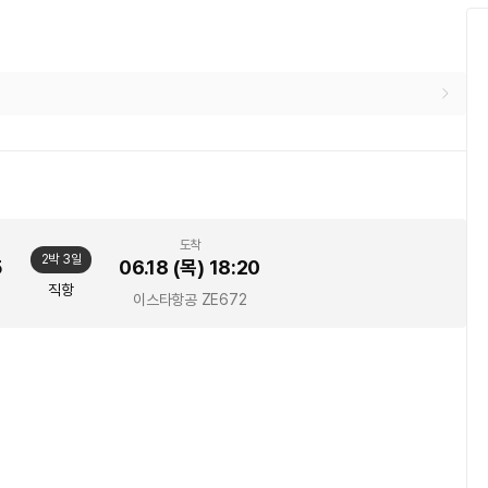
도착
2박 3일
5
06.18 (목)
18:20
직항
이스타항공
ZE672