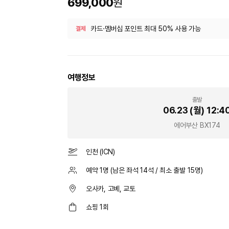
699,000
원
카드·멤버십 포인트 최대 50% 사용 가능
결제
여행정보
출발
06.23 (월)
12:4
에어부산
BX174
인천
(
ICN
)
예약
1
명 (남은 좌석
14
석 / 최소 출발
15
명)
오사카, 고베, 교토
쇼핑 1회