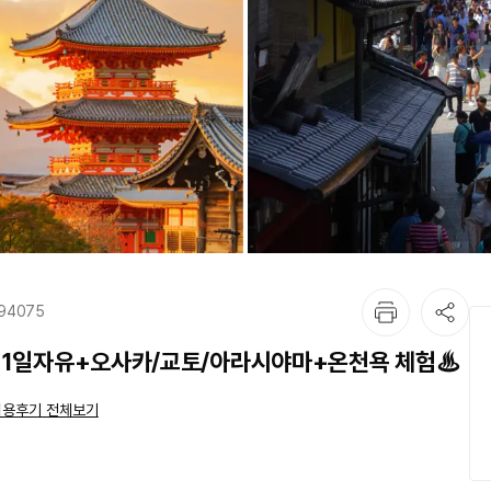
394075
쏙 1일자유+오사카/교토/아라시야마+온천욕 체험♨
용후기 전체보기