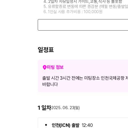
4.
2일차 자유일정시 가이드,교통,식사 등 불포함
5. 유류할증료 변동에 따른 증감분 (매월 변동/출발일
6. 1인실 사용 추가비용 : 100,000원
: 1인 또는 홀수인원 예약시
예약유의사항
본 상품의 예약접수는 확정예약이 아니며, 담당자의 
상품가격은 항공사, 현지 호텔의 사정 및 유류할증료,
일정표
※본 상품은 다른 여행사 예약자와 함께 진행되는 연
미팅 정보
액체형 물품 기내반입 규정
- 액체, 젤류 및 에어로졸은 단위 용기당 100㎖이하
출발 시간 3시간 전에는 미팅장소 인천국제공항 제
- 물품을 담은 용기는 1ℓ이하의 투명한 플라스틱제 
바랍니다
- 투명봉투(지퍼백, 약 20㎝×약 20㎝)가 완전히 
- 승객 1인당 1ℓ이하의 투명봉투는 1개만 허용됩니다
- 항공여행 중 승객이 사용할 분량의 의약품, 유아
※자세한 사항은 건설교통부 항공안전본부 (02-2662-
1 일차
2025. 06. 23(월)
면세품 기내반입 규정
- 면세품은 투명하고 봉인이 가능한 플라스틱제 봉
인천
(
ICN
)
출발
12:40
- 봉인봉투는 최종 목적지행 항공기 탑승 전에 개봉