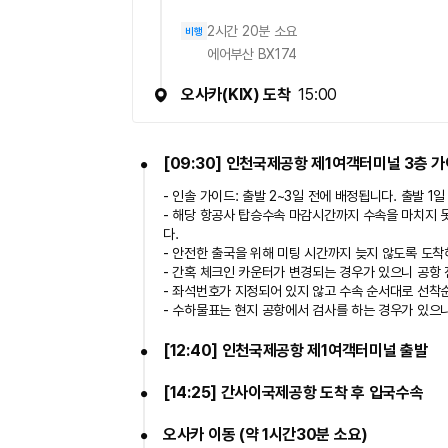
- 봉인봉투에는 면세품 구입 당시 교부받은 영수증이
2시간 20분 소요
비행
에어부산 BX174
오사카
(
KIX
)
도착
15:00
[09:30] 인천국제공항 제1여객터미널 3층 
- 인솔 가이드: 출발 2~3일 전에 배정됩니다. 출발 1
- 해당 항공사 탑승수속 마감시간까지 수속을 마치지 
다.
- 안전한 출국을 위해 미팅 시간까지 늦지 않도록 도착
- 간혹 체크인 카운터가 변경되는 경우가 있으니 공항
- 좌석번호가 지정되어 있지 않고 수속 순서대로 선착
- 수하물표는 현지 공항에서 검사를 하는 경우가 있으니
[12:40] 인천국제공항 제1여객터미널 출발
[14:25] 간사이국제공항 도착 후 입국수속
오사카 이동 (약 1시간30분 소요)