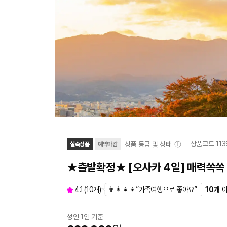
상품코드
11
상품 등급 및 상태
실속상품
예약마감
★출발확정★ [오사카 4일] 매력쏙
👨‍👩‍👧‍👦”가족여행으로 좋아요”
4.1
(
10
개)
10
개
이
성인 1인 기준