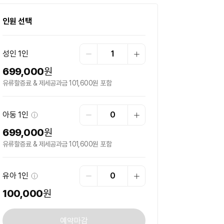
인원 선택
성인
1인
1
699,000
원
유류할증료 & 제세공과금 101,600원 포함
아동
1인
0
699,000
원
유류할증료 & 제세공과금 101,600원 포함
유아
1인
0
100,000
원
예약마감