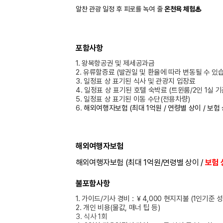
알찬 관광 일정 후 피로를 녹여 줄
온천욕 체험♨
포함사항
1.
왕복항공권 및 제세공과금
2.
유류할증료
(
발권일 및 환율에 따라 변동될 수 있
3.
일정표 상 표기된 식사 및 관광지 입장료
4.
일정표 상 표기된 호텔 숙박료
(트윈룸
/2인 1실 
5.
일정표 상 표기된 이동 수단
(
전용차량
)
6.
해외
여행자보험
(
최대
1
억원
/
연령별 상이
/
보험
해외여행자보험
해외여행자보험
(
최대
1
억원
/
연령별 상이
/
보험 
불포함사항
1. 가이드/기사 경비 : ￥4,000 현지지불 (1인기준 
2. 개인 비용(물값, 매너 팁 등)
3. 식사 1회