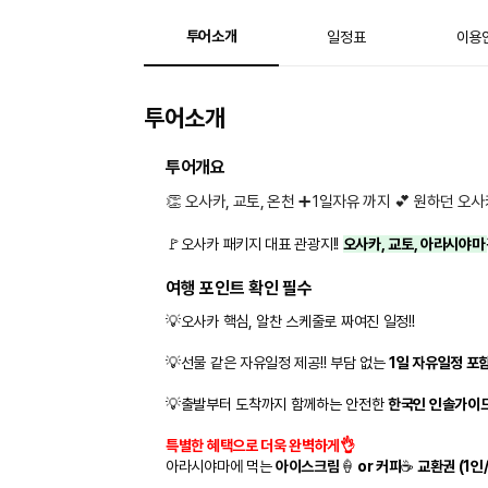
투어소개
일정표
이용
투어소개
투어개요
👏 오사카, 교토, 온천 ➕ 1일자유 까지
💕
원하던 오사카
🚩
오사카 패키지 대표 관광지!!
오사카, 교토, 아라시야마
여행 포인트 확인 필수
💡오사카 핵심, 알찬 스케줄로 짜여진 일정!!
💡
선물 같은 자유일정 제공!! 부담 없는
1일 자유일정 포
💡
출발부터 도착까지 함께하는 안전한
한국인 인솔가이드
특별한 혜택으로 더욱 완벽하게👌
아라시야마에 먹는
아이스크림
🍦
or 커피
☕
교환권 (1인/