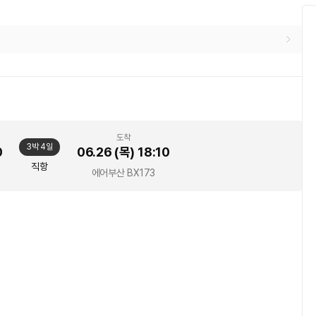
도착
3박 4일
0
06.26 (목)
18:10
직항
에어부산
BX173