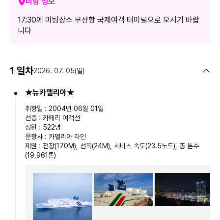
미팅 정보
- 후쿠오카 쇼핑의 성지, 거대한 건담이 있는 라라포트 자유시간 제공
- 아소 오악이 한눈에 내려다 보이는 다이칸보 전망대 관광
17:30에 미팅장소 부산항 국제여객 터미널으로 오시기 바랍
- 아소의 대자연을 360도 파노라마로 감상할 수 있는 유메오오츠리바시
니다
(꿈의 현수교)
- 하타카항의 등대 역활을 하는 랜드마크, 하카타 포트타워 외관관광
- 하카타항의 복합문화공간인 베이사이드 플레이스 관광
1 일차
2026. 07. 05(일)
📌
POINT.05
투어비스 [
Plus++
] 혜택 (
*투어비스 홈페이지 예약자
★뉴카멜리아★
)
한정
취항일 : 2004년 06월 01일
- 선내에서 먹는 특별한 조식 (미역국 정식) 1회 제공
선종 : 카페리 여객선
- 일본에 맞는 전압 변경 110v 어댑터 1객실당 1개 제공
정원 : 522명
- 게르마늄 수액시트 (발파스) 1인당 1개 제공
운항사 : 카멜리아 라인
제원 : 전장(170M), 선폭(24M), 서비스 속도(23.5노트), 총 톤수
(19,961톤)
포함사항
1. 부산 ↔하카타 왕복 선박요금(부두세/유류세 포함)
2.
일정표 상 표기된 호텔 숙박료
- 뉴카멜리아호(다인실 기준) 1박