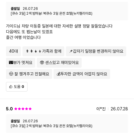
출발일
26.07.26
[큐슈 3일] 2색 밤하늘! 북큐슈 3일 온천 호텔(뉴카멜리아호)
가이드님 차량 이동중 일본에 대한 자세한 설명 정말 잘들었습니다
다음에도 또 뵙는날이 있겠죠
즐건 여행 이었습니다
40대
👨‍👩‍👧‍👦가족과 함께
📌갑자기 일정을 변경하지 않아요
🌃뷰가 멋져요
🤓 센스있고 재미있어요
🤠 잘 챙겨주고 친절해요
💰투자한 금액이 아깝지 않아요
도움
0
5.0
이*진
26.07.28
출발일
26.07.26
[큐슈 3일] 2색 밤하늘! 북큐슈 3일 온천 호텔(뉴카멜리아호)