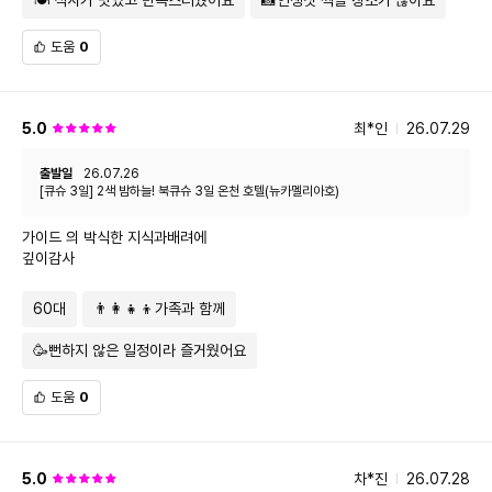
도움
0
5.0
최*인
26.07.29
출발일
26.07.26
[큐슈 3일] 2색 밤하늘! 북큐슈 3일 온천 호텔(뉴카멜리아호)
가이드 의 박식한 지식과배려에
깊이감사
60대
👨‍👩‍👧‍👦가족과 함께
🥳뻔하지 않은 일정이라 즐거웠어요
도움
0
5.0
차*진
26.07.28