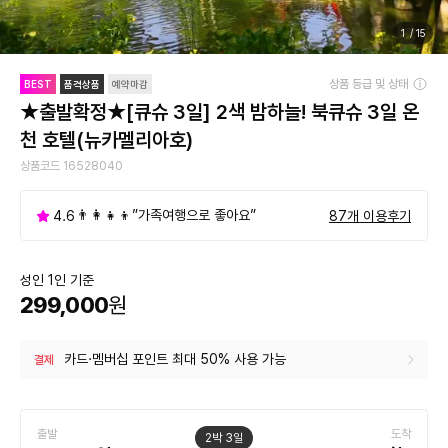
1
/
15
상품 등급 및 상태
BEST
품격상품
예약마감
★출발확정★[큐슈 3일] 2색 밤하늘! 북큐슈 3일 온
천 호텔(뉴카멜리아호)
상품코드 16528040
👨‍👩‍👧‍👦”가족여행으로 좋아요”
4.6
87
개
이용후기
성인 1인 기준
299,000
원
카드·멤버십 포인트 최대 50% 사용 가능
결제
출발
도착
2박 3일