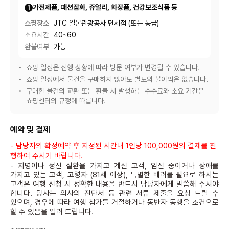
가전제품, 패션잡화, 쥬얼리, 화장품, 건강보조식품 등
1
쇼핑장소
JTC 일본관광공사 면세점 (또는 동급)
소요시간
40~60
환불여부
가능
쇼핑 일정은 진행 상황에 따라 방문 여부가 변경될 수 있습니다.
쇼핑 일정에서 물건을 구매하지 않아도 별도의 불이익은 없습니다.
구매한 물건의 교환 또는 환불 시 발생하는 수수료와 소요 기간은
쇼핑센터의 규정에 따릅니다.
예약 및 결제
-
담당자의 확정예약 후 지정된 시간내
1
인당 1
00,000
원의 결제를 진
행하여 주시기 바랍니다
.
-
지병이나 정신 질환을 가지고 계신 고객
,
임신 중이거나 장애를
가지고 있는 고객
,
고령자
(81
세 이상
),
특별한 배려를 필요로 하시는
고객은 여행 신청 시 정확한 내용을 반드시 담당자에게 말씀해 주셔야
합니다
.
당사는 의사의 진단서 등 관련 서류 제출을 요청 드릴 수
있으며
,
경우에 따라 여행 참가를 거절하거나 동반자 동행을 조건으로
할 수 있음을 알려 드립니다
.