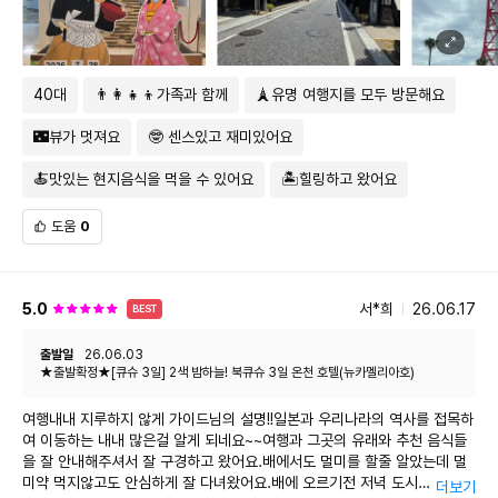
을 하게된다면 투어비스에서 할꺼같애요 행복한시간과 좋은추억만들어주셔
[
일본 세관의 금 또는 금제품 관련 신고기준
]
서 감사해요
-
순도와 중량
,
사용
(
착용
)
여부와 관계없이 금 또는 금제품을 휴대하여
반입하는 경우에는 「휴대품
·
별송품 신고서」에 해당 물품에 대한 정보를
40대
👨‍👩‍👧‍👦가족과 함께
🗼유명 여행지를 모두 방문해요
반드시 신고
(
금지금 또는 금제품 란에 있음으로 체크
)
하여야 하며
,
면세범위
(20
만엔
)
를 넘는 경우 해당 물품에 소비세 등 과세
🌃뷰가 멋져요
🤓 센스있고 재미있어요
※ 금제품
(
반지
,
팔찌
,
목걸이 등
)
을 신고하지 않고 반입할 시
,
일본
관세법상 허위신고로 처벌 및 물품 압수 등이 될 수 있음
🍝맛있는 현지음식을 먹을 수 있어요
🏝️힐링하고 왔어요
※ 면세범위
(20
만엔
)
을 넘는 물품의 경우
,
소비세 등을 세관에 지불한
도움
0
후에야 일본 반입 가능
-
순도
90%
이상의 금 또는 금제품의 중량이
1kg
을 초과하는 경우에는
세관에 「지불수단 등의 휴대 수출
・
수입신고서」도
추가로 제출 필요
5.0
서*희
26.06.17
BEST
출발일
26.06.03
현지 행사 안내
★출발확정★[큐슈 3일] 2색 밤하늘! 북큐슈 3일 온천 호텔(뉴카멜리아호)
동일한 일정의 다른 항공을 이용하시는 패키지 손님들과 공동행사가
진행될 수 있습니다
.(
출발
3~4
일 전 공동행사 인원 확인 가능
)
여행내내 지루하지 않게 가이드님의 설명!!일본과 우리나라의 역사를 접목하
투어 진행 순서는 현지 사정에 따라 변경될 수 있습니다
.
여 이동하는 내내 많은걸 알게 되네요~~여행과 그곳의 유래와 추천 음식들
본 상품은 단체관광을 위해 기획된 패키지 상품입니다
.
을 잘 안내해주셔서 잘 구경하고 왔어요.배에서도 멀미를 할줄 알았는데 멀
개별 일정을 원하는 고객님께서는 개별여행상품으로 예약하시기
미약 먹지않고도 안심하게 잘 다녀왔어요.배에 오르기전 저녁 도시
더보기
바랍니다
.