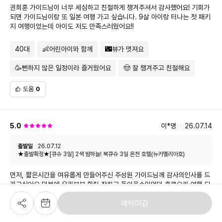
권희훈 가이드님이 너무 세심하고 친절하게 챙겨주셔서 감사했어요! 기회가
되면 가이드님이랑 또 일본 여행 가고 싶습니다. 9살 아이랑 터나는 첫 패키
지 여행이었는데 아이도 저도 만족스러웠어요!!
40대
👶어린아이와 함께
🌃뷰가 멋져요
🥳뻔하지 않은 일정이라 즐거웠어요
🤠 잘 챙겨주고 친절해요
도움
0
5.0
이*명
26.07.14
출발일
26.07.12
★출발확정★[큐슈 3일] 2색 밤하늘! 북큐슈 3일 온천 호텔(뉴카멜리아호)
먼저, 짧은시간을 여유롭게 만들어주신 주성원 가이드님께 감사의인사를 드
리고싶어요,덕분에 우리부부 힐링 잘하고 돌아올수있었던 후쿠오카 여행 되
었답니다!!!!
예약마감