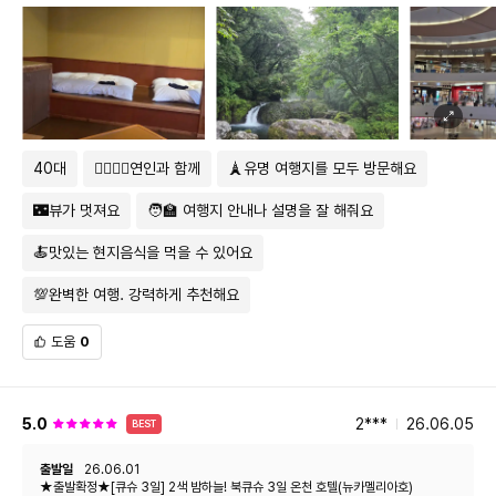
락 챙길것!!데워서 먹는건 노노!!전자렌지 세대로 데워먹기에는 배안
패키지 일정 불참 시 여행약관에 따라 숙박
/
식사
/
관광 등 포함된
의 수용하는 인원들이 못버텨요!!데워먹지 않는 저녁 도시락과 가이드님이
서비스가 제공되지 않으며
,
이에 상응하는 요금의 환급을 청구할 수
올때 점심도시락도알맞게 쇼핑하게 해주셔서 가이드님 잘 따라가면 될듯해
없습니다
.
요!!안전하게 멀미하지않고 잘다녀왔네요!!김태연 가이드님 오래오래 건강하
본 여행상품 요금은 대한민국 국적자 기준입니다
.
외국 국적이신 경우
게 또뵈어요~~
추가 요금이 발생되거나 행사 합류가 불가할 수 있습니다
.
쇼핑안내
40대
👩‍❤️‍💋‍👨연인과 함께
🗼유명 여행지를 모두 방문해요
1. 본 여행 상품은 총 1회의 쇼핑 일정이 포함되어 있습니다. 쇼핑 세부정보
🌃뷰가 멋져요
🧑‍🏫 여행지 안내나 설명을 잘 해줘요
는 아래와 같습니다.
구
소요 시
쇼핑 품목
쇼핑 장소
환불 여부
🍝맛있는 현지음식을 먹을 수 있어요
분
간
조건부 가능
💯완벽한 여행. 강력하게 추천해요
JTC
일본 관
가전제품
,
패션잡화
,
쥬
(
개봉 상품
,
식
광공사
약
40~6
1
얼리
,
화장품
,
건강보조
품
,
건강보조제
면세점 또는 동
0
분
도움
0
식품 등
품
,
약품 환불 불
급
가
)
2.
쇼핑시 유의사항
5.0
2***
26.06.05
BEST
-
쇼핑센터는 현지사정상 변경 또는 입장하지 못하는 경우도 있으며
,
방문시 구매를 하지 않더라도 별도 불이익이 없음을 알려드립니다
.
출발일
26.06.01
-
구입하신 물품은 해외구매의 특성상 교환 및 환불이 쉽지 않으니
★출발확정★[큐슈 3일] 2색 밤하늘! 북큐슈 3일 온천 호텔(뉴카멜리아호)