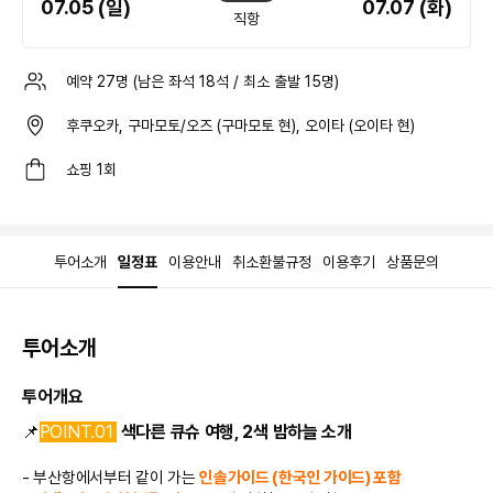
07.05 (일)
07.07 (화)
직항
예약
27
명 (남은 좌석
18
석 / 최소 출발
15
명)
후쿠오카, 구마모토/오즈 (구마모토 현), 오이타 (오이타 현)
쇼핑 1회
투어소개
일정표
이용안내
취소환불규정
이용후기
상품문의
투어소개
투어개요
📌
POINT.01
색다른 큐슈 여행, 2색 밤하늘 소개
- 부산항에서부터 같이 가는
인솔가이드 (한국인 가이드) 포함