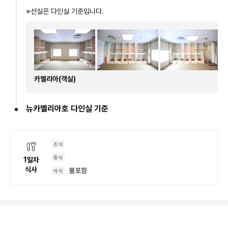
※선실은 다인실 기준입니다.
카멜리아(객실)
뉴카멜리아호 다인실 기준
조식
중식
1
일차
식사
불포함
석식