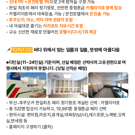
-
선내 1박 + 온천호텔 1박
으로 2색 밤하늘 구경 가능
- 한일 최초의 페리 정기항로, 안전한 중형톤급
카멜리이호 왕복 탑승
- 카멜리아호에서 대욕장
♨
가능 / 온천호텔에서
온천
♨
가능
-
후쿠오카, 아소, 히타 지역 관광지 포함
- 내 마음대로 즐기는
라라포트 자유시간 포함
- 규슈 신선한 재료로 만들어진
호텔식(디너) 1회 제공
📌
POINT.02
바다 위에서 맞는 일몰과 일출, 뜻밖에 아름다움
♣다인실(11~24인실) 기준이며, 선실 배정은 선박사의 고유권한으로 여
행사에서 지정하지 못합니다. (당일 선착순 배정)
- 부산~후쿠오카 한일최초 페리 정기항로 개설된 선박 : 카멜리아호
- 총 522명 탑승이 가능하고, 19,961톤 중형톤급 페리 선박
- 편의시설: 편의점,라운지,휴게실,대욕장(남/녀),레스토랑,노래방,오락
실,면세점 등
-
홈페이지 구경하기 (클릭)