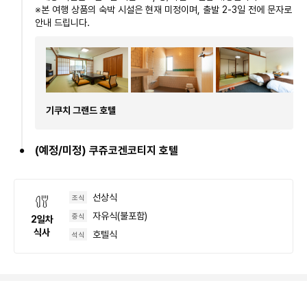
※본 여행 상품의 숙박 시설은 현재 미정이며, 출발 2-3일 전에 문자로
안내 드립니다.
기쿠치 그랜드 호텔
(예정/미정) 쿠쥬코겐코티지 호텔
선상식
조식
자유식(불포함)
중식
2
일차
식사
호텔식
석식