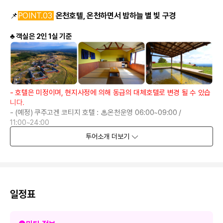
📌
POINT.03
온천호텔, 온천하면서 밤하늘 별 빛 구경
♣ 객실은 2인 1실 기준
- 호텔은 미정이며, 현지사정에 의해 동급의 대체호텔로 변경 될 수 있습
니다.
- (예정) 쿠주고겐 코티지 호텔 : ♨온천운영 06:00~09:00 /
11:00~24:00
-
(예정) 큐카무라 미나미아소 호텔 : ♨온천운영 05:30~09:00 /
투어소개
더보기
13:00~24:00
-
(예정) 키쿠치 그랜드 호텔 : ♨온천운영 06:00~09:00 /
11:00~24:00
📌
POINT.04
큐슈에서 꼭 봐야되는 관광지만 콕콕!!
일정표
- 일본 학문의 신을 모신 신사, 태재부 천만궁 관광
- 큐슈 경제와 문화의 중심지였던 마메다마치 거리 관광