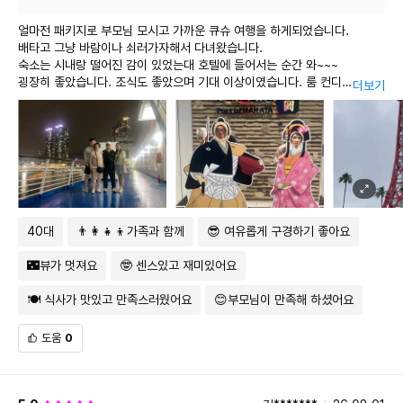
신중한 구매 부탁드립니다
.
-
물품의 교환 및 환불은 귀국 후 또는 물품 수령 후
7
일이내 반드시
얼마전 패키지로 부모님 모시고 가까운 큐슈 여행을 하게되었습니다.
영수증을 지참하셔야 하며
,
개봉 후 사용하거나 훼손된 경우는 교환 및
배타고 그냥 바람이나 쇠러가자해서 다녀왔습니다.
환불이 불가합니다
.
숙소는 시내랑 떨어진 감이 있었는대 호텔에 들어서는 순간 와~~~
-
환불 요청시 처리기간은 통상
1~6
개월 정도 소요되며
,
교환 및 환불에
소요되는 제반비용
(
각종수수료
,
환율 차액
,
배송비 등
)
은 고객
굉장히 좋았습니다. 조식도 좋았으며 기대 이상이였습니다. 룸 컨디
더보기
부담입니다
.(
물품하자로 인한 경우 제외
)
션이 정말 너무
-
지정된 쇼핑센터가 아닌 곳에서 구매한 현지 물품의 교환
/
환불은
마음에 들었습니다. .
고객님이 직접 처리하셔야 합니다
.
패키지라 좀 기대 안하고 갔지만 늦게까지 가이드님이 정말 애쓰시는게 보였
으며 ,
설명 하나하나 기억에 매우 남는 여행이 되었습니다. 무엇보다 운전 해주시
안전사고 예방 안내
는 기사님 도 매우 안전하게 운전도
스무스하게 편안하게 해주셨고 가이드님 백점 만점에 천만점 그이상의 점수
1. 해수욕장 등
를 드리고 싶습니다.
충분한 준비 운동 후 입수하시기 바랍니다.
40대
👨‍👩‍👧‍👦가족과 함께
😎 여유롭게 구경하기 좋아요
사진도 잘찍어 주시고 늦은 밤까지 정말 타이트하게 설명 하시는 가이드님
음주 후 입수는 사고 발생 위험이 크므로 금지 합니다. 야간에는 입수를 하지
너무너무 수고 많으셨습니다.
않습니다.
🌃뷰가 멋져요
🤓 센스있고 재미있어요
정말 감동의 도가니 이며 정말 진심이 담겨있어서 너무 좋았습니다. 시간이
바빠 후기를 잘 쓰지 않지만
2.수영장/워터파크 등
🍽 식사가 맛있고 만족스러웠어요
😊부모님이 만족해 하셨어요
박미경 가이드님 칭찬을 꼭 해드리고 싶어서 글을 스게 되었습니다. 패키지
바닥이 미끄러우니 뛰거나 심한 장난은 삼가 합니다.
는 좀 불신 했는대 박미경
물에 들어가기 전 심장에서 먼 곳부터 적신 후 들어갑니다. 깊은 물에 들어가
가이드 님으로 인하여 너무 좋구요!!! 다른 여행도 부모님 모시고 갈때 투어
도움
0
거나 무리한 다이빙은 하지 않습니다.
비스 패키지로 가겠습니다.
박미경 가이드님 너무너무 감사드리고 좋은 추억 주셔서 감사했습니다. 다시
3. 수상레포츠 등
한번 감사드립니다.
바닥이 미끄러우니 뛰거나 심한 장난은 삼가 합니다.