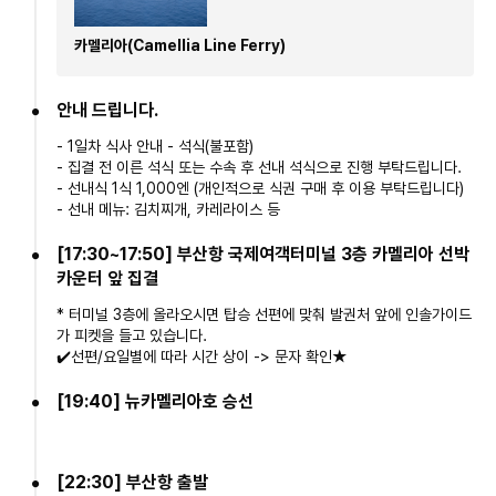
- 호텔(2인실~4인실) 1박
3. 일정표 상 표기된 식사 및 관광지 입장료
-
조식(2회) :
2일차 조식(선내 미역국 정식), 3일차 호텔식
카멜리아(Camellia Line Ferry)
- 석식(1회) : 2일차 호텔식
4.
해외여행자보험(최대 1억원 / 연령별 상이 / 보험 상세약관 참고)
안내 드립니다.
- 1일차 식사 안내 - 석식(불포함)
해외여행자보험
- 집결 전 이른 석식 또는 수속 후 선내 석식으로 진행 부탁드립니다.
- 선내식 1식 1,000엔 (개인적으로 식권 구매 후 이용 부탁드립니다)
해외여행자보험
(
최대
1
억원
/
연령별 상이
/
보험 상세약관
- 선내 메뉴: 김치찌개, 카레라이스 등
확인하기
)
[17:30~17:50] 부산항 국제여객터미널 3층 카멜리아 선박
카운터 앞 집결
불포함사항
* 터미널 3층에 올라오시면 탑승 선편에 맞춰 발권처 앞에 인솔가이드
1.
기사/가이드 경비 : 30,000원
(1인 기준 성인/소아 동일)
가 피켓을 들고 있습니다.
2.
국제관광여객세 3,000엔
(1인 기준 성인/소아 동일)
✔️선편/요일별에 따라 시간 상이 -> 문자 확인★
3. 식사(1일차 석식,2일차 중식, 3일차 중식)
4. 2일차 호텔 독실 사용료 : 60,000원
[19:40] 뉴카멜리아호 승선
5.
유류할증료 변동에 따른 증감분(매월 변동/출발일 기준 적용)
예약유의사항
[22:30] 부산항 출발
본 상품의 예약접수는 확정예약이 아니며, 담당자의 해피콜 후 실예약