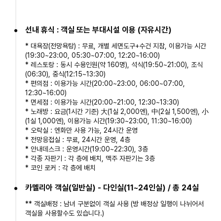
이 진행됩니다.
본 상품은 단독행사가 아닌 타사 또는 타상품과 연합행사로 진행됩니
다.
선내 휴식 : 객실 또는 부대시설 이용 (자유시간)
본 상품은 선박 회사의 운항 일정 변경으로 출,도착시간은 변경될 수 있
* 대욕장(전망욕탕) : 무료, 개별 세면도구+수건 지참, 이용가능 시간
으며, 보상은 따로 없습니다.
(19:30~23:00, 05:30~07:00, 12:20~16:00)
본 상품의 선박 출발시간은 확정 된 후에도 기상, 선사의 사정에 의해
* 레스토랑 : 동시 수용인원(약 160명), 석식(19:50~21:00), 조식
변경 될 수 있으며, 여행사의 책임은 없습니다.
(06:30), 중식(12:15~13:30)
본 상품의 가격은 선박사, 현지 호텔의 사정 및 유류할증료, 환율에 따
* 편의점 : 이용가능 시간(20:00~23:00, 06:00~07:00,
라 실시간 변동될 수 있습니다.
12:30~16:00)
본 상품의 상기 일정은 선박 및 현지사정에 의해 변경될 수 있습니다.
* 면세점 : 이용가능 시간(20:00~21:00, 12:30~13:30)
본 상품의 숙박은 현지사정과 팀 컬러에 의해 룸이 조정 될 수 있습니
* 노래방 : 요금(1시간 기준) 大(1실 2,000엔), 中(2실 1,500엔), 小
다.
(1실 1,000엔), 이용가능 시간(19:30~23:00, 11:30~16:00)
본 상품은 기상악화 및 천재지변, 예측이 안된 사고로 인한 체류 연장시
* 오락실 : 엔화만 사용 가능, 24시간 운영
경비는 손님 개인부담으로 진행됩니다.
* 전망응접실 : 무료, 24시간 운영, 4층
본 상품은 일반약관보다 높은 위약금이 부과되는 특별약관 상품 입니
* 안내데스크 : 운영시간(19:00~22:30), 3층
다. 반드시 취소규정을 확인 바랍니다.
* 각종 자판기 : 각 층에 배치, 맥주 자판기는 3층
* 코인 로커 : 각 층에 배치
카멜리아 객실(일반실) - 다인실(11~24인실) / 총 24실
** 객실배정 : 남녀 구분없이 객실 사용 (방 배정상 일행이 나뉘어서
객실을 사용할수도 있습니다.)