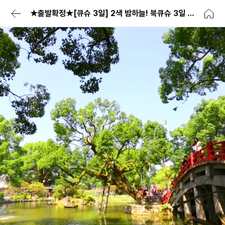
★출발확정★[큐슈 3일] 2색 밤하늘! 북큐슈 3일 온천 호텔(뉴카멜리아호)