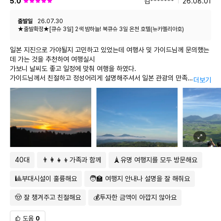
5.0
김*******
26.08.01
가이드님 성함 노출 해도 되나 모르겠습니다. 다시 한번 일본 여행을 가게 된
자신의 건강상태를 체크하여 몸이 좋이 않으면 이용하지 않습니다.
다면 가이드님
물에 들어가기 전 심장에서 먼 곳부터 적신 후 들어갑니다. 깊은 물에 들어가
또 뵙고 싶습니다.
출발일
26.07.30
거나 무리한 다이빙은 하지 않습니다.
★출발확정★[큐슈 3일] 2색 밤하늘! 북큐슈 3일 온천 호텔(뉴카멜리아호)
저희 가족에게 정말 좋은 추억을 주셔서 너무 감사했고 건강하세요.
너무너무 수고 많으셨습니다. 감사합니다.
4. 온천/스파 등
일본 지진으로 가야될지 고민하고 있었는데 여행사 및 가이드님께 문의했는
입욕 전 식사를 자제합니다.
데 가는 것을 추천하여 여행실시
입욕 전 충분한 스트레칭 후 따듯한 물로 샤워로 체온을 올려 줍니다. 입욕
가보니 날씨도 좋고 일정에 맞춰 여행을 하였다.
후 탕에서 천천히 나오고, 서둘러 물기를 닦아 체온을 유지 합니다.
가이드님께서 친절하고 정성어리게 설명해주셔서 일본 관광의 만족
더보기
바닥이 미끄러우니 뛰거나 심한 장난은 삼가 합니다.
도를 높였다
※온천에서 갑작스러운 온도 변화로 혈압이 상승하여 히트쇼크 증상이 일어
나 사고로 이어질 수 있습니다. 입욕은 15분 이내, 반신욕 위주로 즐겨주세
요.
5. 자유시간 및 자유일정시 일어날 수 있는 모든 안전사고, 도난, 분실, 질병
등에 각별히 유의해 주시기 바랍니다.
6. 선택관광시 안전수칙을 반드시 숙지하고, 안전요원 (및 가이드, 인솔자
40대
👨‍👩‍👧‍👦가족과 함께
🗼유명 여행지를 모두 방문해요
등)의 지시에 따라 주세요. 또한 본인 조작이 필요한 일정 진행시(수상레포
츠, 사륜, 이륜차 등) 작동법을 완벽하게 숙지 및 이해하시고 즐겨주세요.
🎱부대시설이 훌륭해요
🧑‍🏫 여행지 안내나 설명을 잘 해줘요
7. 자유시간 및 자유일정시 본인의 건강 상태를 항상 확인하여 일정을 하시
🤠 잘 챙겨주고 친절해요
💰투자한 금액이 아깝지 않아요
길 바랍니다. 본인 부주의 및 과실로 사고가 일어나지 않도록 유념해주시길
바랍니다.
도움
0