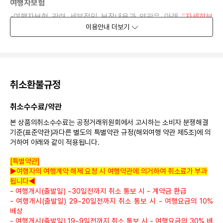
여행자보험
-
여행자보험 관련 세부적인 보장내용과 약관은 아래
“
자세히보
기
”
클릭하시어 참조하여 주시기 바랍니다
.
이용안내
더보기
■여행자보험 사고 보상 접수 안내
(
직접신청
)
여행자 보험센터
☎1800-9010
[
여행자보험 보장내용 및 약관 자세히보기
]
취소환불규정
해외여행안전정보
취소수수료/약관
외교부에서는
[
여행경보제도
]
를 운영하고 있으며
,
안전한
해외여행을 위하여 이 정보를 제공하고 있습니다
.
여행경보단계는
본 상품의취소수수료는 공정거래위원회에서 고시하는 소비자 분쟁해결
여행유의
/
자제
/
철수권고
/
금지
4
단계로 구분되며
,
단기적인
기준
(
표준약관
)
과다른 별도의 특별약관 규정
(
해외여행 약관 제
5
조
)
에 의
위험상황이 발생하는 경우 특별여행주의보
/
경보
2
단계로 추가
거하여 아래와 같이 적용됩니다
.
구분하고 있습니다
.
[
특별약관
]
외교부에서 국가별 상황에 따라 상시로
[
여행경보제도
]
의 변경이
▶여행자의 여행계약 해제 요청 시 여행약관에 의거하여 취소료가 부과
있을 수 있으므로
,
당사에서 제공하는 안전 정보가 시점에 따라 다소
됩니다◀
차이가 발생할 수 있사오니
,
반드시 출국 전 여행목적지의
(
국가 및
- 여행개시(출발일) ~30일전까지 취소 통보 시 - 계약금 환급
지역
, www.0404.go.kr)
안전정보를 확인하시어
[
외교부의 권고
]
- 여행개시(출발일) 29~20일전까지 취소 통보 시 - 여행요금의 10%
를 따라 주시기 바랍니다
.
배상
- 여행개시(출발일) 19~9일전까지 취소 통보 시 - 여행요금의 30% 배