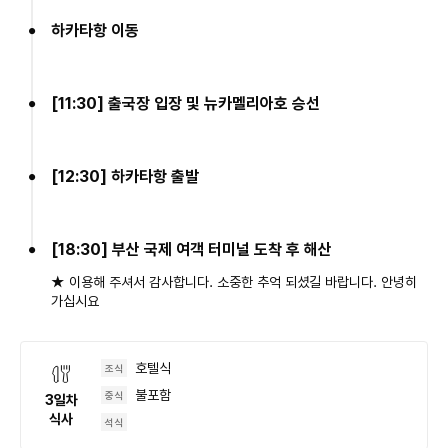
하카타항 이동
[11:30] 출국장 입장 및 뉴카멜리아호 승선
[12:30] 하카타항 출발
[18:30] 부산 국제 여객 터미널 도착 후 해산
★ 이용해 주셔서 감사합니다. 소중한 추억 되셨길 바랍니다. 안녕히
가십시요
호텔식
조식
불포함
중식
3
일차
식사
석식