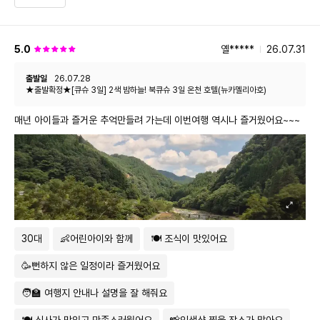
8. 운송수단 탑승시 안전장치 및 안전장비(안전벨트, 구명조끼, 헬멧 등)를
착용해 주시고, 운행 중에는 반드시 자리에 착석하여 주시길 바랍니다.
5.0
옐*****
26.07.31
그밖에 미성년자, 임산부, 노약자, 당뇨병, 심혈관계 질환자 등은 보호자와
함께 이용해야되며, 반드시 위 내용을 숙지하여 주시길 바랍니다. 이를 지키
출발일
26.07.28
지 못하고 발생하는 모든 사고는 이용자에게 책임이 있음을 알려드립니다.
★출발확정★[큐슈 3일] 2색 밤하늘! 북큐슈 3일 온천 호텔(뉴카멜리아호)
매년 아이들과 즐거운 추억만들려 가는데 이번여행 역시나 즐거웠어요~~~
30대
👶어린아이와 함께
🍽 조식이 맛있어요
🥳뻔하지 않은 일정이라 즐거웠어요
🧑‍🏫 여행지 안내나 설명을 잘 해줘요
🍽 식사가 맛있고 만족스러웠어요
📸인생샷 찍을 장소가 많아요