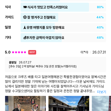
소지인의 서명란에 반드시 서명하시기 바랍니다
.
식사
🍽 식사가 맛있고 만족스러웠어요
80%
서명란에 이름 외에 다른 글자나 기호
(
하트모양
,
별모양 등 특수기호
포함
)
를 적지 않도록 유의하시기 바랍니다
.
영유아의 경우 보호자가
가이드
아이의 이름으로 대신 서명
(
정자 기입
)
하시면 됩니다
.
🤠 잘 챙겨주고 친절해요
44%
일본 관련 안내
일정
🗼유명 여행지를 모두 방문해요
40%
[
일본입국심사제도
]
기타
💰투자한 금액이 아깝지 않아요
48%
2007.11
월부터 일본에 입국하기 위해서는 지문 및 얼굴 화상 정보를
제공해야 하며
,
이를 거부하는 경우 입국이 거부될 수 있습니다
.
5.0
이*아
26.07.31
-
지문은 양손의 집게 손가락을 심사관의 지시에 따라 지문인식기 위에
BEST
올려놓으면 자동으로 채취
-
얼굴 사진은 지문 인식기 위에 있는 카메라로 촬영하게 된다
.
출발일
26.07.27
(
입국심사와 동시에 진행되며 약
20
초 가량 소요됩니다
.)
[큐슈 3일] 2색 밤하늘! 북큐슈 3일 온천 호텔(뉴카멜리아호)
[
일본
,
입국 시 금 또는 금 제품 반입 주의
]
처음으로 크루즈 배를 타고 일본여행해본건 특별한경험이였어요 왕복시간은
일본 관세 당국은 귀금속 밀수 대책 강화를 위해 입국항 세관에서의 금
많이 걸리지만 정말 기억에 남는 여행이되었답니다~~더운 날씨에도 가이드
또는 금제품 반입에 대한 심사를 엄격히 시행하고 있습니다
.
님께서 일본에대한 많은 이야기와 사진을 잘찍어주시고 기사님과 가이드님
정말 수고많으셨어요 힐링하기 좋은 일정과 온천은 정말 끝내주었
더보기
이와 관련하여
,
우리국민 여행객 여러분께서는 아래의 내용을
어요
참고하시어 입국 시 세관 단속 관련 불이익을 입지 않도록 주의하시기
밤하늘의 별들과 달을보며 온천을하니 기분이 너무너무 좋고 집에돌아오기
바라오며
,
평소 착용하시던 고가의 금제품은 한국에 보관하시고
가 싫더라구요 온천덕분에 묵은피로싹풀렸습니다 저 푸른초원위에 그림같은
오시기를 권합니다
.
집 이란게 이런거구나 하고 느꼈답니다^^ 여행 너무 만족하며 또 다른 여행