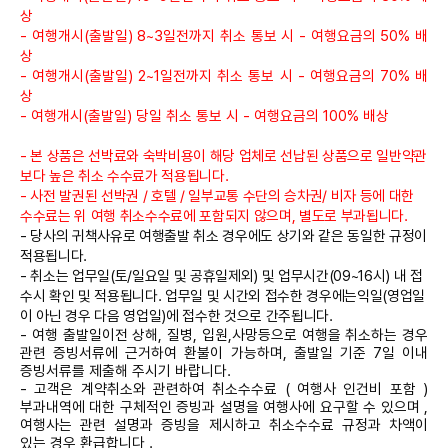
해외 안전정보 확인 하기
상
- 여행개시(출발일) 8~3일전까지 취소 통보 시 - 여행요금의 50% 배
항공사(선사) 수화물 규정
상
※
항공사(선사) 수화물 규정
-
반드시 항공사 홈페이지에서 재확인
- 여행개시(출발일) 2~1일전까지 취소 통보 시 - 여행요금의 70% 배
부탁드립니다
.
※
상
■ 뉴카멜리아호 수하물 규정
- 여행개시(출발일) 당일 취소 통보 시 - 여행요금의 100% 배상
https://www.koreaferry.kr/cabin08.php
-
본 상품은 선박료와 숙박비용이 해당 업체로 선납된 상품으로 일반약관
▶ 선내 반입(무료) 가능한 휴대품은 세변의 합이 200cm 이내이며, 30kg
보다 높은 취소 수수료가 적용됩니다
.
미만이어야 합니다.
-
사전 발권된 선박권
/
호텔
/
일부교통 수단의 승차권
/
비자 등에 대한
▶ 인화성물질, 위험물 등으로 분류되는 물건의 경우 선내 반입또는 수하물
수수료는 위 여행 취소수수료에 포함되지 않으며
,
별도로 부과됩니다
.
로의 접수가 제한될수 있습니다.
-
당사의 귀책사유로 여행출발 취소 경우에도 상기와 같은 동일한 규정이
▶ 자전거 선적시 별도의 거치대 및 안전장치가 마련되어 있지 않으므로 사
적용됩니다
.
전에 포장등 준비를 하셔야 합니다.
-
취소는 업무일
(
토
/
일요일 및 공휴일제외
)
및 업무시간
(09~16
시
)
내 접
▶ 추가 수하물 운임
수시 확인 및 적용됩니다
.
업무일 및 시간외 접수한 경우에는익일
(
영업일
- 부산 : 수하물 운임(1개 20kg 이하 8,000원 - 초과 10kg마다
이 아닌 경우 다음 영업일
)
에 접수한 것으로 간주됩니다
.
3,000원), 수하물 규격(1개 20kg 이하), 자전거 1대(15,000원)
-
여행 출발일이전 상해
,
질병
,
입원
,
사망등으로 여행을 취소하는 경우
- 하카타 : 수하물 운임(1개 20kg 이하 800엔 - 초과 10kg마다 300
관련 증빙서류에 근거하여 환불이 가능하며
,
출발일 기준
7
일 이내
엔), 수하물 규격(1개 20kg 이하), 자전거 1대(1,500엔)
증빙서류를 제출해 주시기 바랍니다
.
- 고객은 계약취소와 관련하여 취소수수료 ( 여행사 인건비 포함 )
-
액체류
/
젤류의 기내 반입은 용기
1
개당
100ml
이하
1
인당
1L
이하의
부과내역에 대한 구체적인 증빙과 설명을 여행사에 요구할 수 있으며 ,
지퍼락 비닐봉투
(
가로
20cmX
세로
20cm) 1
개만 가능합니다
.
여행사는 관련 설명과 증빙을 제시하고 취소수수료 규정과 차액이
이 외에 액체류
/
젤류는 수화물과 함께 보내주세요
.
있는 경우 환급합니다 .