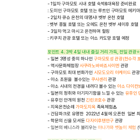
- 1일차 구마모토 시내 호텔 숙박&대욕장 준비완료
:
도미인 구마모토 호텔 또는
루트인 구마모토 에키마
- 2일차 큐슈 온천의 대명사! 벳부 온천 호텔
:
벳부 풍월 호텔 또는
오에도 온천 벳부 세이후 호텔
- 3일차 먹고 마시고 온천하며 힐링
:
키쿠치 관광 호텔 또는
아소 카도망 호텔 예정
포인트 4. 3박 4일 내내 즐길 거리 가득, 전일 관광
⭐
-
일본 3명성 중의 하나인
구마모토성 관광(천수각 
-
역사문화체험장
사쿠라노바바죠사이엔
관광
-
구마모토 최대 번화가인
시모도오리 아케이드
관광
-
아소 초원을 볼수있는
쿠사센리
관광
-
아소 시내의 전경을 내려다 볼수 있는
아소 다이칸
-
일본의 정취와 아기자기함을 느낄 수 있는
유후인 
-
유후인 안개의 원천
긴린코호수
관광
-
지옥온천순례
가마도지옥
족욕체험♨
-
건담파크로 유명한 2022년 4월에 오픈한 일본 
-
학문의 신을 모셔둔
다자이후텐만구
관광
-
일본의 베니스라 불리우는
야나가와 뱃놀이 체험
(