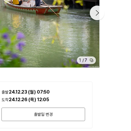
1
/
7
24.12.23 (월)
07:50
출발
24.12.26 (목)
12:05
도착
출발일 변경