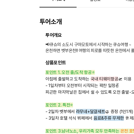
투어소개
투어개요
📢큐슈의 소도시 구마모토에서 시작하는 큐슈여행 ~
온천하면 벳부온천!! 여행의 피로를 따뜻한 온천에서 
상품포인트
포인트 1. 오전 출/도착 항공
⭐
아침에 출발하고 도착하는
국내 티웨이항공
🛫 이용
- 1일차부터 오전부터 시작되는 꽉찬 일정
✌️
피곤한 마지막날은 집에서 쉴 수 있도록 오전 출발-오
포인트 2. 특전⭐
- 2일차 벳부에서
라무네+달걀세트
🥮
증정 (1인1개)
- 3일차 호텔 석식 뷔페에서
음료&주류 무제한
🥂
제
포인트 3.남녀노소, 우리가족 모두 만족하는
온천 호