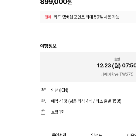
899,000
원
카드·멤버십 포인트 최대 50% 사용 가능
결제
여행정보
출발
12.23 (월)
07:5
티웨이항공
TW275
인천
(
ICN
)
예약
41
명 (남은 좌석
4
석 / 최소 출발
15
명)
쇼핑 1회
투어소개
일정표
이용