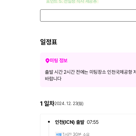
포인트 5. 전일정 식사 제공🍚
- 샤브샤브 정식
- 토반야키
- 일정식
- 1일차 석식 자유식/천엔제공/1인당
- 호텔 뷔페식
일정표
- 호텔 뷔페식&노미호다이
미팅 정보
포함사항
출발 시간 2시간 전에는 미팅장소 인천국제공항 제
1. 왕복항공권 및 제세공과금
바랍니다
2. 유류할증료 (발권일 및 환율에 따라 변동될 수 있습
3. 일정표 상 표기된 식사 및 관광지 입장료
4. 일정표 상 표기된 호텔 숙박료 (2인 1실 기준/1일차
5. 일정표 상 표기된 이동 수단 (전용차량)
1 일차
2024. 12. 23(월)
6. 해외여행자보험 (최대 1억원 / 연령별 상이 / 보험
해외여행자보험
인천
(
ICN
)
출발
07:55
해외여행자보험
(
최대
1
억원
/
연령별 상이
/
보험 
1시간 30분 소요
비행