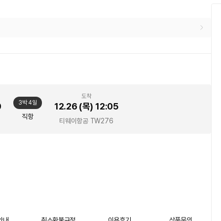
도착
3박 4일
0
12.26 (목)
12:05
직항
티웨이항공
TW276
안내
취소환불규정
이용후기
상품문의