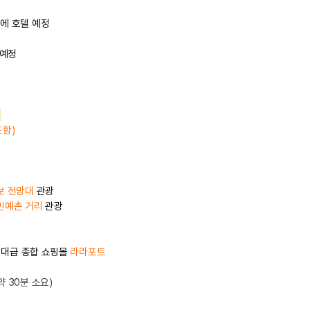
에 호텔 예정
 예정
포함)
보 전망대
관광
민예촌 거리
관광
최대급 종합 쇼핑몰
라라포트
약 30분 소요)