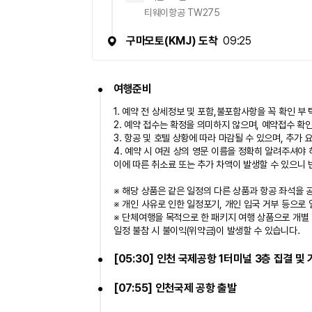
티웨이항공 TW275
불포함사항
1. 가이드/기사 경비 : ￥4,000 현지지불 (1인기준 
구마모토
(
KMJ
)
도착
09:25
2.
개인 비용
(
물값
,
매너 팁 등
)
3.
기타경비
4. 유류할증료 변동에 따른 증감분 (매월 변동/출발일
여행준비
5.
1인실 사용 추가비용 : 200,000원 (전일정/1인당
1. 예약 전 상세정보 및 포함,불포함사항을 꼭 확인 부
예약유의사항
2. 예약 접수는 확정을 의미하지 않으며, 예약접수 확인
3. 항공 및 호텔 상황에 따라 마감될 수 있으며, 추가 
본 상품의 예약접수는 확정예약이 아니며
,
담당자의 
4. 예약 시 여권 상의 영문 이름을 정확히 알려주셔야 
상품가격은 항공사
,
현지 호텔의 사정 및 유류할증료
이에 따른 취소료 또는 추가 차액이 발생할 수 있으니
※ 해당 상품은 같은 일정의 다른 상품과 항공 좌석을 
※ 개인 사유로 인한 일정포기, 개인 입국 거부 등으로
※ 단체여행을 목적으로 한 패키지 여행 상품으로 개별 
일정 불참 시 불이익(위약금)이 발생할 수 있습니다.
[05:30] 인천 국제공항 1터미널 3층 집결 및
[07:55] 인천국제 공항 출발