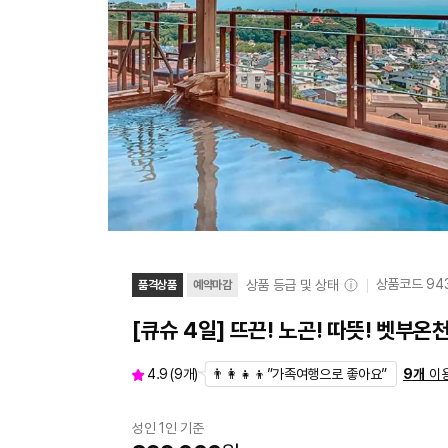
상품코드
94
상품 등급 및 상태
품격상품
예약마감
[큐슈 4일] 뜨끈! 노곤! 따뜻! 
👨‍👩‍👧‍👦”가족여행으로 좋아요”
4.9
(
9
개)
9
개
이
성인 1인 기준