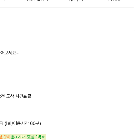
풀어보세요~
전 도착 시간표📆
공
(1회/이용시간 60분)
텔 2박
♨+시내 호텔 1박
⭐