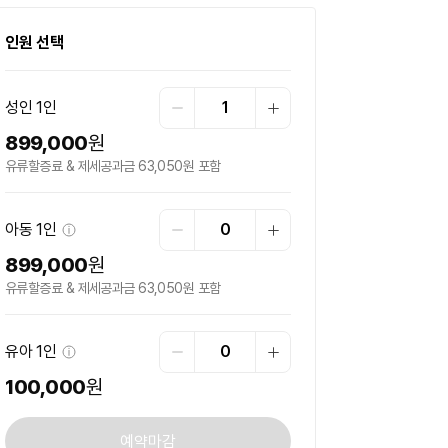
인원 선택
성인
1인
1
899,000
원
유류할증료 & 제세공과금 63,050원 포함
아동
1인
0
899,000
원
유류할증료 & 제세공과금 63,050원 포함
유아
1인
0
100,000
원
예약마감