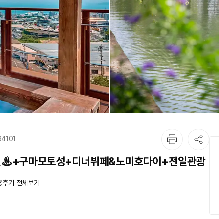
34101
벳부온천♨+구마모토성+디너뷔페&노미호다이+전일관광
용후기 전체보기