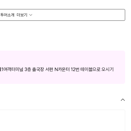
투어소개
더보기
1여객터미널 3층 출국장 서편 N카운터 12번 테이블으로 오시기
니다.)
 3인 1실 불가/2~3일차 3인 1실 가능)
 상세약관 참고)
상세약관 확인하기
)