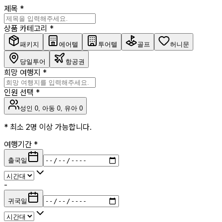
제목
*
상품 카테고리
*
패키지
에어텔
투어텔
골프
허니문
당일투어
항공권
희망 여행지
*
인원 선택
*
성인
0
, 아동
0
, 유아
0
* 최소 2명 이상 가능합니다.
여행기간
*
출국일
-
귀국일