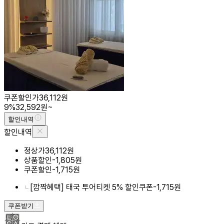
쿠폰할인가
36,112
원
9
%
32,592
원
~
할인내역
닫
할인내역
기
정상가
36,112
원
상품할인
-1,805원
쿠폰할인
-1,715원
[깜짝혜택] 태국 투어티켓 5% 할인쿠폰
-1,715
원
쿠폰받기