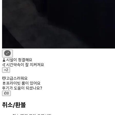
이
미
🧹시설이 청결해요
지
🤙시간약속이 잘 지켜져요
더
키
+
2
보
워
기
💆고급스러워요
드
🚪프라이빗 룸이 있어요
더
후기가 도움이 되셨나요?
보
기
0
취소/환불