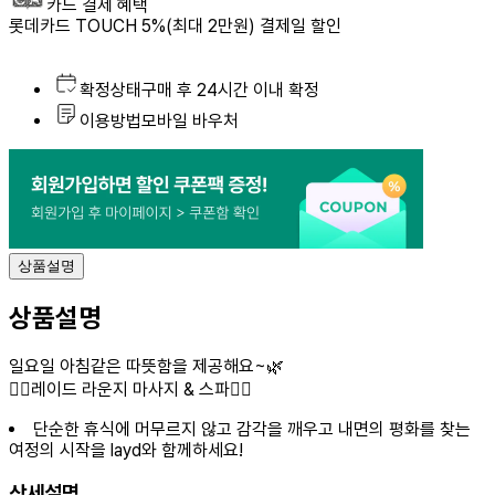
카드 결제 혜택
롯데카드 TOUCH 5%(최대 2만원) 결제일 할인
상
확정상태
구매 후
24시간 이내 확정
품
이용방법
모바일 바우처
요
약
상품설명
상품설명
일요일 아침같은 따뜻함을 제공해요~🌿
🧘‍♀️레이드 라운지 마사지 & 스파🧘‍♀️
단순한 휴식에 머무르지 않고 감각을 깨우고 내면의 평화를 찾는
여정의 시작을 layd와 함께하세요!
상세설명