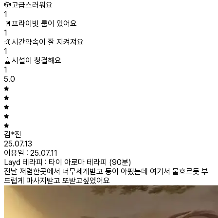
💆고급스러워요
1
🚪프라이빗 룸이 있어요
1
🤙시간약속이 잘 지켜져요
1
🧹시설이 청결해요
1
5.0
김*진
25.07.13
이용일 :
25.07.11
Layd 테라피 : 타이 아로마 테라피 (90분)
전날 저렴한곳에서 너무세게받고 등이 아펐는데 여기서 물흐르듯 부
드럽게 마사지받고 또받고싶었어요