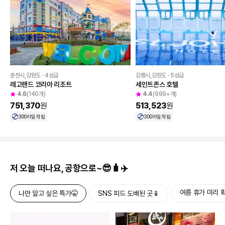
춘천시,강원도 · 4성급
강릉시,강원도 · 5성급
레고랜드 코리아 리조트
세인트존스 호텔
4.6
(140개)
4.4
(999+개)
751,370
원
513,523
원
300
마일 적립
300
마일 적립
저 오늘 떠나요, 공항으로~😎🧳✈️
여름 휴가 미리 확
나만 알고 싶은 특가🤫
SNS 피드 도배된 곳📱