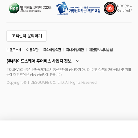
오사카 · 티켓·입장권
오사카 · 이동·교통
[바로사용] 오사카 아베노 하루카스 
[공항 → 난바, 1+1 선착순] 오사카 간
300 전망대 입장권
사이공항 리무진 버스 편도 티켓 (대인)
4.9
(318개)
4.8
(432개)
5,342
원
10,895
원
46
%
2,885
원
즉시확정
당일사용
맨 위로
NDC(New Distr
Certified / A
고객센터 문의하기
브랜드소개
이용약관
국외여행약관
국내여행약관
개인정보처리방침