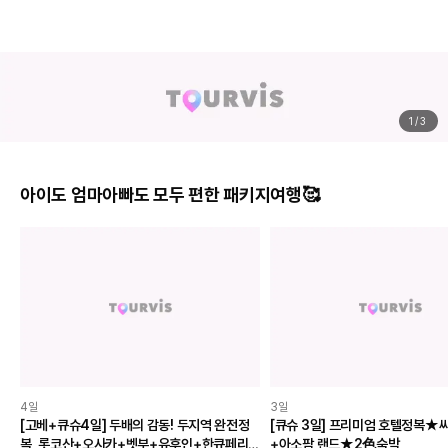
BEST
BEST
나트랑(나짱) · 리조트
나트랑(나짱) · 5성급
더 아남
멜리아 빈펄 깜란 비치 리조트
4.7
(999+개)
4.6
(855개)
252,106
원
245,764
원
200
마일 적립
200
마일 적립
1
/
3