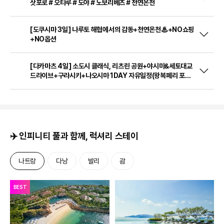
[대마도 2일] 가볍게 떠나는 대마도 1박2일, 고즈넉한
자연에 취하다(노바호)
08/18(화) 출발
ㆍ1박2일
포인트 1. 이즈하라 시내관광(팔번궁, 나카라이토스이 기념관, 사무라
이거리, 금석성유적, 덕혜옹주 기념비, 조선통신사접우비)
포인트 2. 대마도 대표 관광지(만관교, 미우다 해수욕장, 슈시편백 나
무길, 와타즈미 신사)
포인트 3. 부산출발(노바호/씨플라워호)
199,000
원
★출발확정★[북해도 4일] 설렘 가득 힐링＃후라노＃비에이＃
삿포로＃오타루＃도야＃노보리베츠＃천연온천
[도쿠시마 3일] 나루토 해협에서의 감동+천연온천♨+NO쇼핑
+NO옵션
[다카마츠 4일] 소도시 클래식, 리츠린 공원+야시마&세토대교
드라이브+구라시키+나오시마 1DAY 자유일정(왕복페리 포함)
(RS741-742)