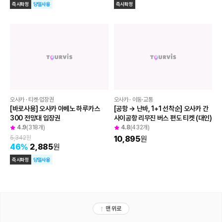
증정
오사카 · 티켓·입장권
오사카 · 티켓·입장권
오사카 유니버셜 스튜디오 재팬 입장권 
오사카 유니버셜 스튜디오 재팬 익스프
(1일권·1.5일권·2일권) QR 이용
레스 4·5·7·8 (시간지정)
4.8
(999+개)
4.8
(509개)
48,089
원
86,823
원
즉시확정
당일사용
즉시확정