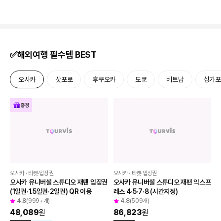
방콕 · 5성급
방콕 · 5성급
더 살릴 호텔 리버사이드 방콕
인사이드 바이 멜리아 방콕 스쿰빗
4.7
(999+개)
4.6
(190개)
169,504
원
117,947
원
100
마일 적립
100
마일 적립
✅해외여행 필수템 BEST
오사카
삿포로
후쿠오카
도쿄
베트남
싱가포