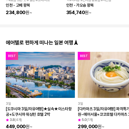
✨#요즘 뜨는 곳 # 일본 #고베 비프
🍡#야시장 #연지담 용호탑 #치진섬
인천 - 고베 왕복
인천 - 가오슝 왕복
234,800
원
~
354,740
원
~
에어텔로 편하게 떠나는 일본 여행🗼
BEST
BEST
3일
3일
[도쿠시마 3일/자유여행]★실속★이스타항
[다카마츠 3일/자유여행] 파격특가 