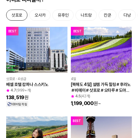
삿포로
오사카
유후인
나트랑
칸쿤
다낭
투어비스 혜택
BEST
BEST
4일
삿포로 · 4성급
[북해도 4일] 설렘 가득 힐링＃후라노
베셀 호텔 캄파나 스스키노
＃비에이＃삿포로＃오타루＃도야＃
4.7
(999+개)
노보리베츠＃천연온천
4.5
(42개)
138,519
원
1,199,000
원
~
100
마일 적립
BEST