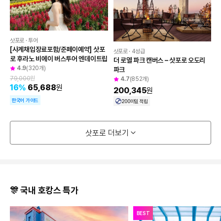
도움이 필요하신가요?
삿포로 · 투어
[사계채입장료포함/준페이예약] 삿포
공지사항
삿포로 · 4성급
로 후라노 비에이 버스투어 엔데이트립
더 로열 파크 캔버스 – 삿포로 오도리 
4.9
(320개)
파크
고객센터
79,000
원
4.7
(852개)
16
%
65,688
원
200,345
원
한국어 가이드
200
마일 적립
자주 묻는 질문 BEST
삿포로 더보기
🎊 국내 호캉스 특가
BEST