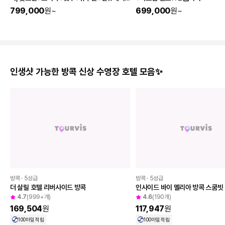
아이도 엄마아빠도 모두 편한 패키지여행🥰
4일
3일
[고베+큐슈4일] 두배의 감동! 두지역 완전정
[큐슈 3일] 프리미엄 호텔정복★
복, 롯코산+오사카+벳부+유후인+한큐페리 1
+아소팜 랜드★2色숙박
박+매일온천♨
799,000
원
~
699,000
원
~
인생샷 가능한 방콕 신상 수영장 호텔 모음✨