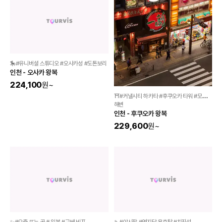
🎠#유니버셜 스튜디오 #오사카성 #도톤보리 
⛩️#커낼시티 하카타 #후쿠오카 타워 #모모치 
인천 - 오사카 왕복
해변 
인천 - 후쿠오카 왕복
224,100
원
~
229,600
원
~