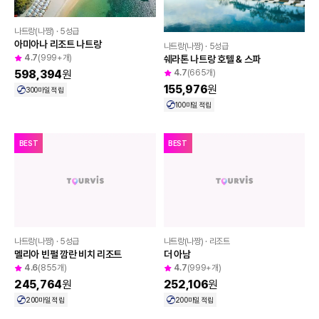
✈️ 인피니티 풀과 함께, 럭셔리 스테이
나트랑
다낭
발리
괌
BEST
나트랑(나짱) · 5성급
아미아나 리조트 나트랑
나트랑(나짱) · 5성급
4.7
(999+개)
쉐라톤 나트랑 호텔 & 스파
4.7
(665개)
598,394
원
155,976
원
300
마일 적립
100
마일 적립