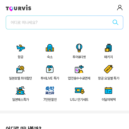
전체메뉴
어디로 떠나세요?
로그인/회원가입
로그인 후 특가확인
2
/
21
숙소
항공
숙박세일 최대 7만원
항공
숙소
투어&티켓
패키지
숙박세일 페스타
숙소
전세계 리조트 특가
투어&티켓
일본호텔 최대할인
투비LIVE 특가
앱전용수수료면제
항공 요일별 특가
럭셔리 셀렉트
패키지
일본패스특가
7만원할인
USJ 인기세트
이달의혜택
일본 다이렉트
여행가이드
어디로 떠나볼까?