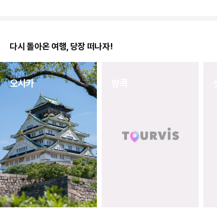
공+도쿠시마 워싱턴 호텔 2박
원~에어서울+코코호텔 다카마츠 
3.8
(4개)
5.0
(1개)
449,000
원
~
299,000
원
~
다시 돌아온 여행, 당장 떠나자!
오사카
방콕