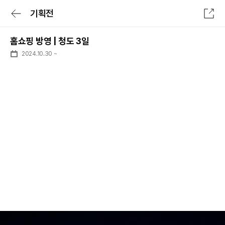
기획전
전체메뉴
홈쇼핑 방영 | 청도 3일
로그인/회원가입
로그인 후 특가확인
2024.10.30
~
숙소
항공
숙박세일 최대 7만원
숙박세일 페스타
숙소
전세계 리조트 특가
투어&티켓
럭셔리 셀렉트
패키지
일본 다이렉트
여행가이드