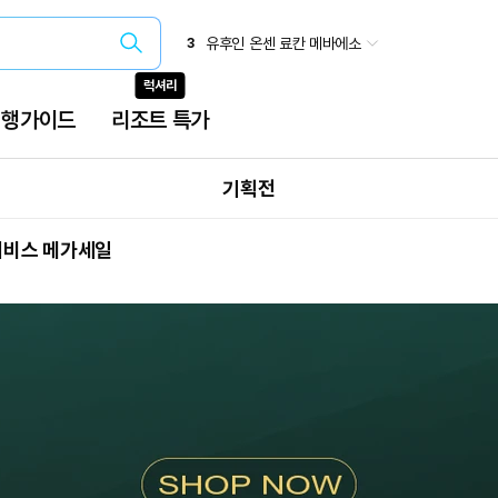
일본 소도시 에어텔 특가
2
유후인 온센 료칸 메바에소
3
오사카(간사이)
4
럭셔리
삿포로 패키지
5
베트남 특가
6
여행가이드
리조트 특가
유유버스투어
7
오사카 주유패스
8
국내 온천
9
기획전
투어비스 메가세일