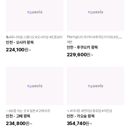
🎠#유니버셜 스튜디오 #오사카성 #도톤보리 
⛩️#커낼시티 하카타 #후쿠오카 타워 #모모치 
인천 - 오사카 왕복
해변 
인천 - 후쿠오카 왕복
224,100
원
~
229,600
원
~