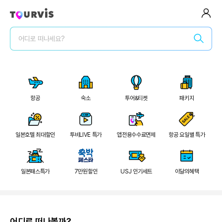
전체메뉴
어디로 떠나세요?
로그인/회원가입
로그인 후 특가확인
2
/
20
숙소
항공
숙박세일 최대 7만원
항공
숙소
투어&티켓
패키지
숙박세일 페스타
숙소
전세계 리조트 특가
투어&티켓
일본호텔 최대할인
투비LIVE 특가
앱전용수수료면제
항공 요일별 특가
럭셔리 셀렉트
패키지
일본패스특가
7만원할인
USJ 인기세트
이달의혜택
일본 다이렉트
여행가이드
어디로 떠나볼까?