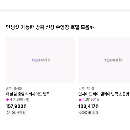
아이도 엄마아빠도 모두 편한 패키지여행🥰
4일
3일
[고베+큐슈4일] 두배의 감동! 두지역 완전정
[큐슈 3일] 프리미엄 호텔정복★
복, 롯코산+오사카+벳부+유후인+한큐페리 1
+아소팜 랜드★2色숙박
박+매일온천♨
799,000
원
~
699,000
원
~
인생샷 가능한 방콕 신상 수영장 호텔 모음✨