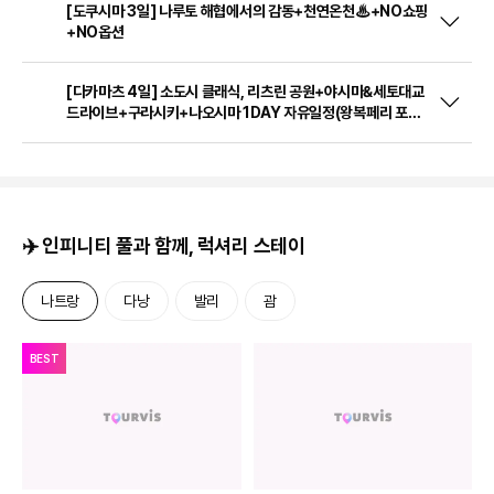
[대마도 2일] 가볍게 떠나는 대마도 1박2일, 고즈넉한
자연에 취하다(노바호)
08/18(화) 출발
ㆍ1박2일
포인트 1. 이즈하라 시내관광(팔번궁, 나카라이토스이 기념관, 사무라
이거리, 금석성유적, 덕혜옹주 기념비, 조선통신사접우비)
포인트 2. 대마도 대표 관광지(만관교, 미우다 해수욕장, 슈시편백 나
무길, 와타즈미 신사)
포인트 3. 부산출발(노바호/씨플라워호)
199,000
원
★출발확정★[북해도 4일] 설렘 가득 힐링＃후라노＃비에이＃
삿포로＃오타루＃도야＃노보리베츠＃천연온천
[도쿠시마 3일] 나루토 해협에서의 감동+천연온천♨+NO쇼핑
+NO옵션
[다카마츠 4일] 소도시 클래식, 리츠린 공원+야시마&세토대교
드라이브+구라시키+나오시마 1DAY 자유일정(왕복페리 포함)
(RS741-742)