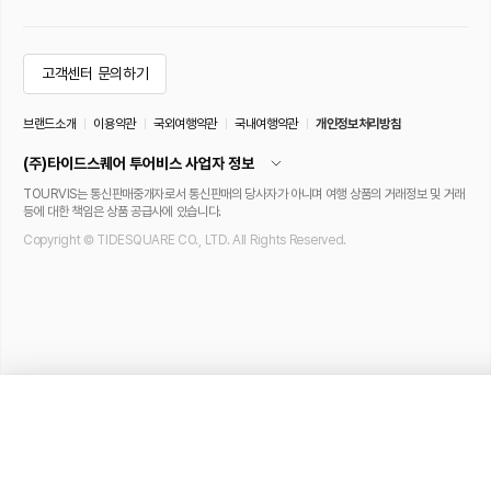
오사카 · 티켓·입장권
오사카 · 이동·교통
[바로사용] 오사카 아베노 하루카스 
[공항 → 난바, 1+1 선착순] 오사카 간
300 전망대 입장권
사이공항 리무진 버스 편도 티켓 (대인)
4.9
(318개)
4.8
(432개)
8,329
원
10,765
원
46
%
4,498
원
즉시확정
당일사용
맨 위로
NDC(New Distr
Certified / A
고객센터 문의하기
브랜드소개
이용약관
국외여행약관
국내여행약관
개인정보처리방침