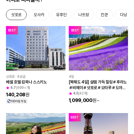
삿포로
오사카
유후인
나트랑
칸쿤
다낭
투어비스 혜택
BEST
BEST
4일
삿포로 · 4성급
[북해도 4일] 설렘 가득 힐링＃후라노
베셀 호텔 캄파나 스스키노
＃비에이＃삿포로＃오타루＃도야＃
4.7
(999+개)
노보리베츠＃천연온천
4.5
(42개)
140,208
원
1,099,000
원
~
100
마일 적립
BEST