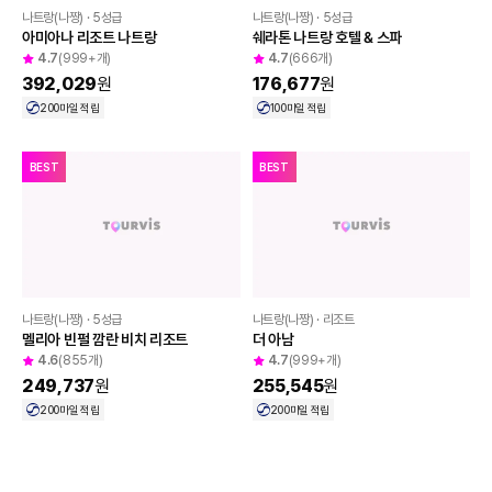
✈️ 인피니티 풀과 함께, 럭셔리 스테이
나트랑
다낭
발리
괌
BEST
나트랑(나짱) · 5성급
아미아나 리조트 나트랑
나트랑(나짱) · 5성급
4.7
(999+개)
쉐라톤 나트랑 호텔 & 스파
392,029
원
4.7
(666개)
176,677
원
200
마일 적립
100
마일 적립