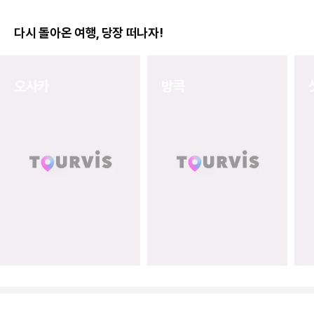
공+도쿠시마 워싱턴 호텔 2박
원~에어서울+코코호텔 다카마츠 
3.8
(4개)
5.0
(1개)
449,000
원
~
299,000
원
~
다시 돌아온 여행, 당장 떠나자!
오사카
방콕