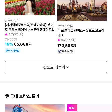
도움이 필요하신가요?
삿포로 · 투어
[사계채입장료포함/준페이예약] 삿포
공지사항
삿포로 · 4성급
로 후라노 비에이 버스투어 엔데이트립
더 로열 파크 캔버스 – 삿포로 오도리 
4.9
(320개)
파크
고객센터
79,000
원
4.7
(852개)
16
%
65,688
원
170,563
원
한국어 가이드
100
마일 적립
자주 묻는 질문 BEST
삿포로 더보기
🎊 국내 호캉스 특가
BEST