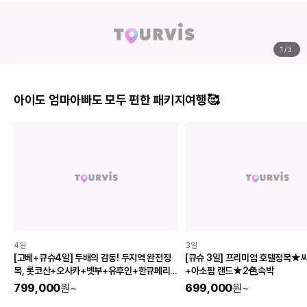
BEST
BEST
나트랑(나짱) · 5성급
나트랑(나짱) · 리조트
멜리아 빈펄 깜란 비치 리조트
더 아남
4.6
(855개)
4.7
(999+개)
249,737
원
255,545
원
200
마일 적립
200
마일 적립
1
/
3