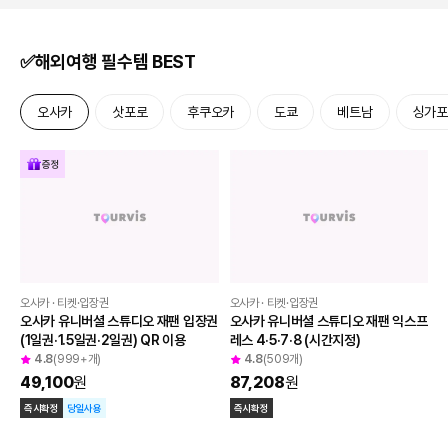
방콕 · 5성급
방콕 · 5성급
더 살릴 호텔 리버사이드 방콕
인사이드 바이 멜리아 방콕 스쿰빗
4.7
(999+개)
4.6
(190개)
157,922
원
123,417
원
100
마일 적립
100
마일 적립
✅해외여행 필수템 BEST
오사카
삿포로
후쿠오카
도쿄
베트남
싱가포