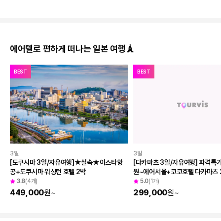
✨#요즘 뜨는 곳 # 일본 #고베 비프
🍡#야시장 #연지담 용호탑 #치진섬
인천 - 고베 왕복
인천 - 가오슝 왕복
234,800
원
~
354,740
원
~
에어텔로 편하게 떠나는 일본 여행🗼
BEST
BEST
3일
3일
[도쿠시마 3일/자유여행]★실속★이스타항
[다카마츠 3일/자유여행] 파격특가 