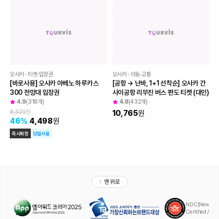
증정
오사카 · 티켓·입장권
오사카 · 티켓·입장권
오사카 유니버셜 스튜디오 재팬 입장권 
오사카 유니버셜 스튜디오 재팬 익스프
(1일권·1.5일권·2일권) QR 이용
레스 4·5·7·8 (시간지정)
4.8
(999+개)
4.8
(509개)
49,100
원
87,208
원
즉시확정
당일사용
즉시확정