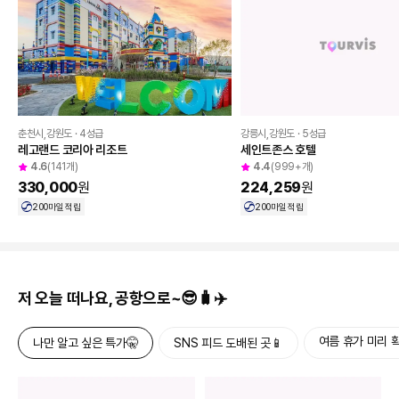
춘천시,강원도 · 4성급
강릉시,강원도 · 5성급
레고랜드 코리아 리조트
세인트존스 호텔
4.6
(141개)
4.4
(999+개)
330,000
원
224,259
원
200
마일 적립
200
마일 적립
저 오늘 떠나요, 공항으로~😎🧳✈️
여름 휴가 미리 확
나만 알고 싶은 특가🤫
SNS 피드 도배된 곳📱