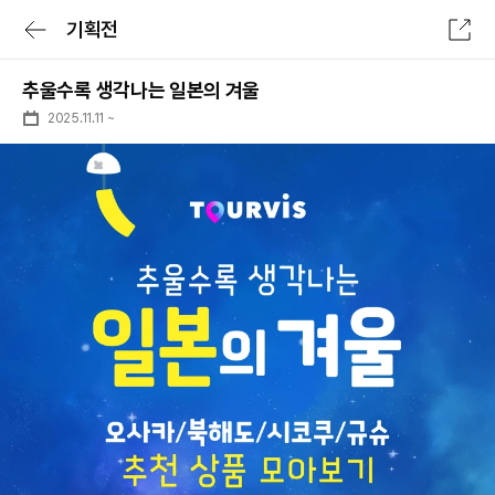
기획전
전체메뉴
추울수록 생각나는 일본의 겨울
로그인/회원가입
로그인 후 특가확인
2025.11.11
~
숙소
항공
숙박세일 최대 7만원
숙박세일 페스타
숙소
전세계 리조트 특가
투어&티켓
럭셔리 셀렉트
패키지
일본 다이렉트
여행가이드