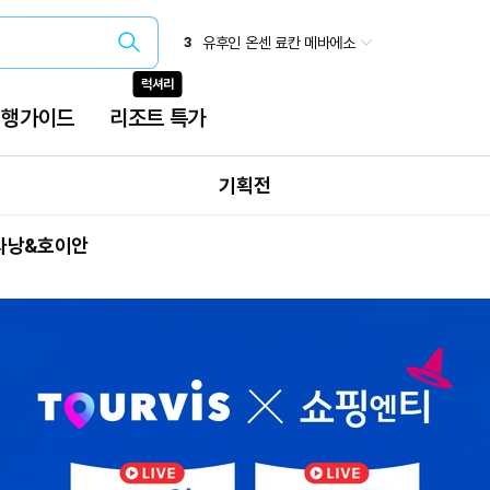
일본 소도시 에어텔 특가
2
유후인 온센 료칸 메바에소
3
오사카(간사이)
4
럭셔리
삿포로 패키지
5
베트남 특가
6
여행가이드
리조트 특가
유유버스투어
7
오사카 주유패스
8
국내 온천
9
기획전
 다낭&호이안