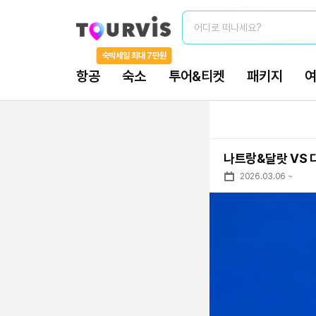
어디로 떠나세요?
숙박세일 최대 7만원
항공
숙소
투어&티켓
패키지
나트랑&달랏 VS
2026.03.06
~