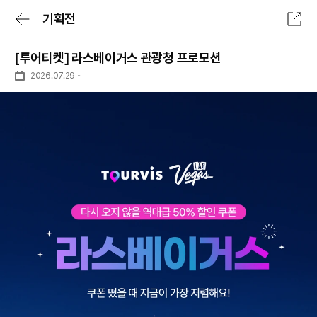
기획전
전체메뉴
[투어티켓] 라스베이거스 관광청 프로모션
로그인/회원가입
로그인 후 특가확인
2026.07.29
~
숙소
항공
숙박세일 최대 7만원
숙박세일 페스타
숙소
전세계 리조트 특가
투어&티켓
럭셔리 셀렉트
패키지
일본 다이렉트
여행가이드