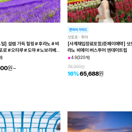
한국어 가이드
삿포로 · 투어
4일] 설렘 가득 힐링＃후라노＃비
[사계채입장료포함/준페이예약] 삿
포로＃오타루＃도야＃노보리베
라노 비에이 버스투어 엔데이트립
온천
개)
4.9
(320개)
79,000
원
000
원
~
16
%
65,688
원