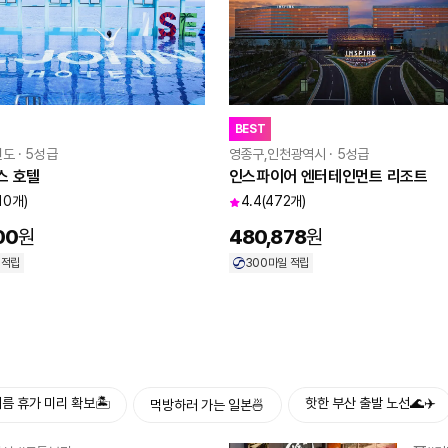
BEST
도 · 5성급
영종구,인천광역시 · 5성급
스 호텔
인스파이어 엔터테인먼트 리조트
310개)
4.4
(472개)
00
원
480,878
원
 적립
300
마일 적립
름 휴가 미리 확보🏝️
핫한 부산 출발 노선🌊✈️
먹방하러 가는 일본🍜