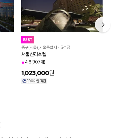
BEST
BEST
중구(서울),서울특별시 · 5성급
전주시,전라북도 
서울신라호텔
신라스테이 전
4.8
(907개)
4.6
(446개)
1,023,000
원
137,399
원
300
마일 적립
100
마일 적립