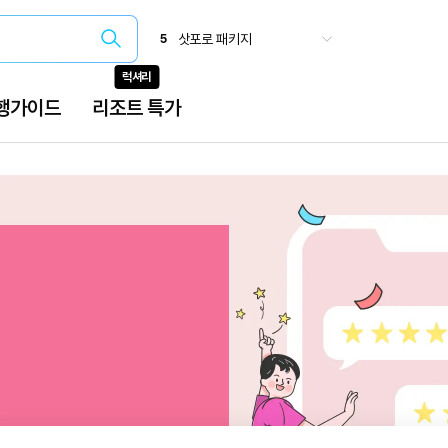
삿포로 패키지
5
베트남 특가
6
유유버스투어
7
럭셔리
오사카 주유패스
8
국내 온천
9
행가이드
리조트 특가