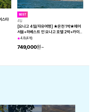
BEST
이스타
4일
[요나고 4일/자유여행] ★온천 1박★에어
서울+하베스트 인 요나고 호텔 2박+카이케
츠루야 1박
4.8
(4개)
749,000
원
~