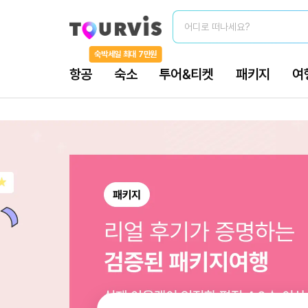
어디로 떠나세요?
숙박세일 최대 7만원
항공
숙소
투어&티켓
패키지
여