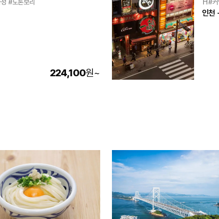
카성 #도톤보리
⛩️#
인천 
224,100
원
~
로그인하면 문의 내용을
더 쉽고 빠르게 볼 수 있어요.