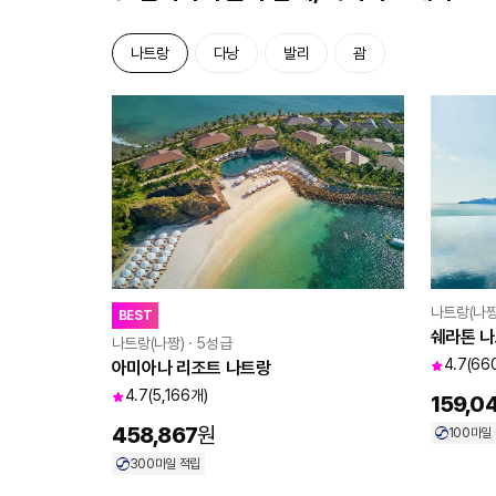
나트랑
다낭
발리
괌
나트랑(나짱)
BEST
쉐라톤 나
나트랑(나짱) · 5성급
4.7
(66
아미아나 리조트 나트랑
4.7
(5,166개)
159,0
458,867
원
100
마일
300
마일 적립