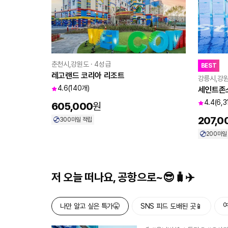
춘천시,강원도 · 4성급
BEST
레고랜드 코리아 리조트
강릉시,강원
4.6
(140개)
세인트존
4.4
(6,
605,000
원
207,0
300
마일 적립
200
마일
저 오늘 떠나요, 공항으로~😎🧳✈️
여
나만 알고 싶은 특가🤫
SNS 피드 도배된 곳📱