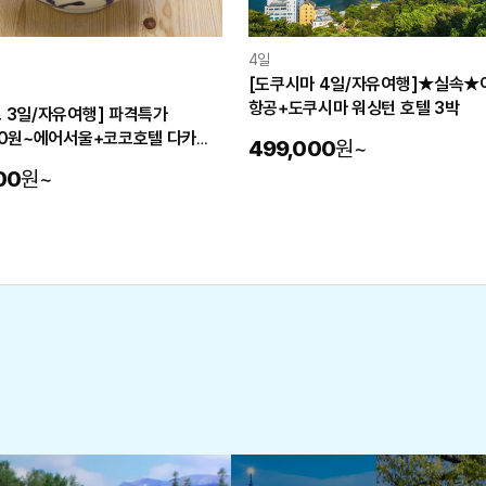
비회원 문의
로그인하기
4일
[도쿠시마 4일/자유여행]★실속★
항공+도쿠시마 워싱턴 호텔 3박
 3일/자유여행] 파격특가
00원~에어서울+코코호텔 다카마
499,000
원
~
00
원
~