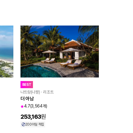
BEST
나트랑(나짱) · 리조트
더 아남
4.7
(3,564개)
253,163
원
200
마일 적립