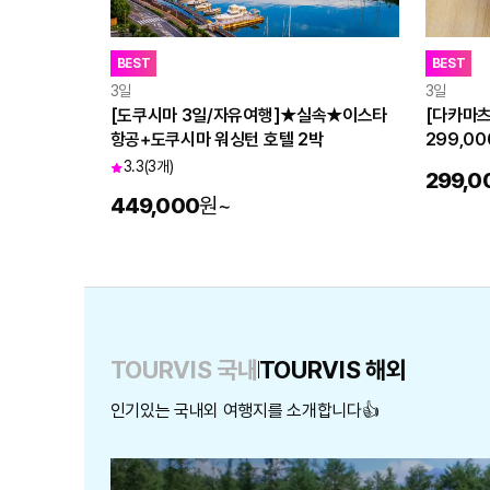
BEST
BEST
3일
3일
[도쿠시마 3일/자유여행]★실속★이스타
[다카마츠
항공+도쿠시마 워싱턴 호텔 2박
299,0
츠 2박
3.3
(3개)
299,0
449,000
원
~
TOURVIS 국내
TOURVIS 해외
인기있는 국내외 여행지를 소개합니다👍