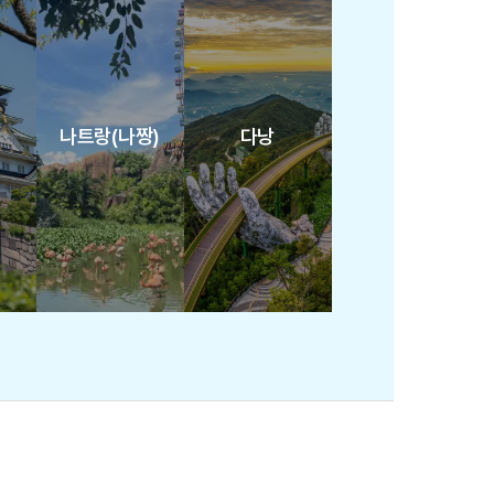
나트랑(나짱)
다낭