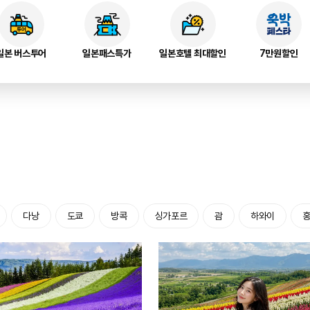
일본 버스투어
일본패스특가
일본호텔 최대할인
7만원할인
다낭
도쿄
방콕
싱가포르
괌
하와이