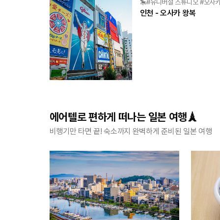
🎠#유니버셜 스튜디오 #오사
인천 - 오사카 왕복
에어텔로 편하게 떠나는 일본 여행🗼
비행기만 타면 끝! 숙소까지 완벽하게 준비된 일본 여행