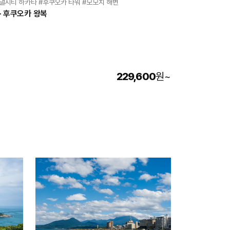
커낼시티 하카타 #후쿠오카 타워 #모모치 해변
- 후쿠오카 왕복
229,600
원
~