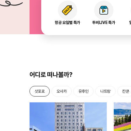
항공 요일별 특가
투비LIVE 특가
어디로 떠나볼까?
삿포로
오사카
유후인
나트랑
칸쿤