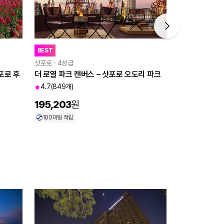
BEST
한국어 가이드
삿포로 · 4성급
삿포로 · 투어
포로 후
더 로열 파크 캔버스 – 삿포로 오도리 파크
[스탠다드] 북
스투어 홋카이
4.7
(849개)
4.9
(246개)
195,203
원
60,720
원
100
마일 적립
10
%
54,4