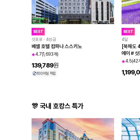
BEST
BEST
삿포로 · 4성급
4일
베셀 호텔 캄파나 스스키노
[북해도 
에이＃삿
4.7
(1,693개)
츠＃천연
4.5
(42
139,789
원
1,199,
100
마일 적립
🎊 국내 호캉스 특가