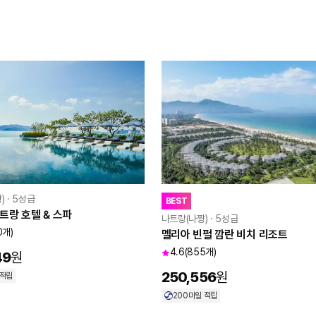
 · 5성급
BEST
트랑 호텔 & 스파
나트랑(나짱) · 5성급
0개)
멜리아 빈펄 깜란 비치 리조트
4.6
(855개)
49
원
250,556
원
 적립
200
마일 적립