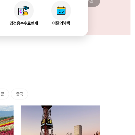
6
/
18
앱전용수수료면제
이달의혜택
홍콩
중국
쿠폰