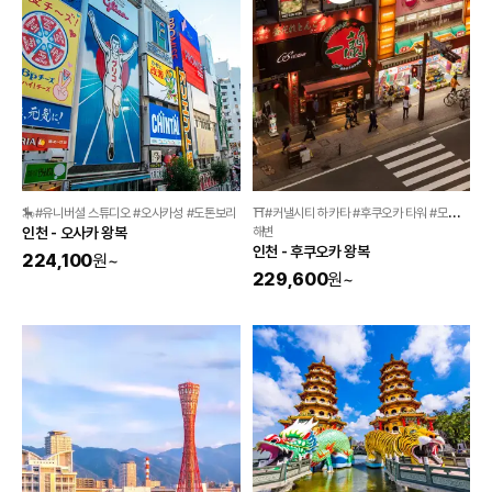
🎠#유니버셜 스튜디오 #오사카성 #도톤보리 
⛩️#커낼시티 하카타 #후쿠오카 타워 #모모치 
인천 - 오사카 왕복
해변 
인천 - 후쿠오카 왕복
224,100
원
~
229,600
원
~