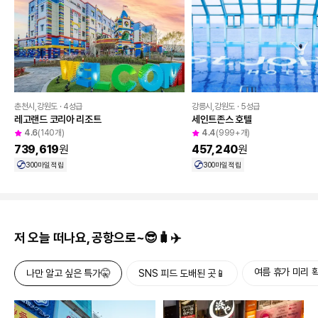
춘천시,강원도 · 4성급
강릉시,강원도 · 5성급
레고랜드 코리아 리조트
세인트존스 호텔
4.6
(140개)
4.4
(999+개)
739,619
원
457,240
원
300
마일 적립
300
마일 적립
저 오늘 떠나요, 공항으로~😎🧳✈️
여름 휴가 미리 확
나만 알고 싶은 특가🤫
SNS 피드 도배된 곳📱