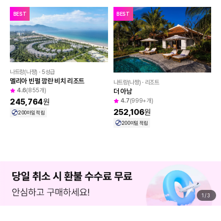
BEST
BEST
나트랑(나짱) · 5성급
멜리아 빈펄 깜란 비치 리조트
나트랑(나짱) · 리조트
4.6
(855개)
더 아남
4.7
(999+개)
245,764
원
252,106
원
200
마일 적립
200
마일 적립
1
/
3