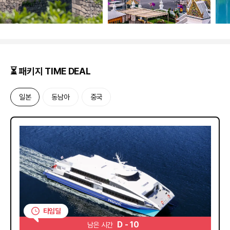
⏳ 패키지 TIME DEAL
일본
동남아
중국
D
-
1
0
남은 시간