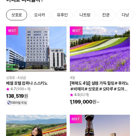
삿포로
오사카
유후인
나트랑
칸쿤
다낭
투어비스 혜택
BEST
BEST
4일
삿포로 · 4성급
[북해도 4일] 설렘 가득 힐링＃후라노
베셀 호텔 캄파나 스스키노
＃비에이＃삿포로＃오타루＃도야＃
4.7
(999+개)
노보리베츠＃천연온천
4.5
(42개)
138,519
원
1,199,000
원
~
100
마일 적립
BEST