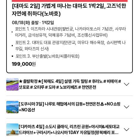
[대마도 2일] 가볍게 떠나는 대마도 1박2일, 고즈넉한
자연에 취하다(노바호)
08/18(화) 출발
ㆍ1박2일
포인트 1. 이즈하라 시내관광(팔번궁, 나카라이토스이 기념관, 사무라
이거리, 금석성유적, 덕혜옹주 기념비, 조선통신사접우비)
포인트 2. 대마도 대표 관광지(만관교, 미우다 해수욕장, 슈시편백 나
무길, 와타즈미 신사)
포인트 3. 부산출발(노바호/씨플라워호)
199,000
원
★출발확정★[북해도 4일] 설렘 가득 힐링＃후라노＃비에이＃
삿포로＃오타루＃도야＃노보리베츠＃천연온천
[도쿠시마 3일] 나루토 해협에서의 감동+천연온천♨+NO쇼핑
+NO옵션
[다카마츠 4일] 소도시 클래식, 리츠린 공원+야시마&세토대교
드라이브+구라시키+나오시마 1DAY 자유일정(왕복페리 포함)
(RS741-742)