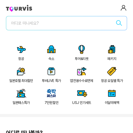
전체메뉴
어디로 떠나세요?
로그인/회원가입
로그인 후 특가확인
2
/
21
숙소
항공
숙박세일 최대 7만원
항공
숙소
투어&티켓
패키지
숙박세일 페스타
숙소
전세계 리조트 특가
투어&티켓
일본호텔 최대할인
투비LIVE 특가
앱전용수수료면제
항공 요일별 특가
럭셔리 셀렉트
패키지
일본패스특가
7만원할인
USJ 인기세트
이달의혜택
일본 다이렉트
여행가이드
어디로 떠나볼까?