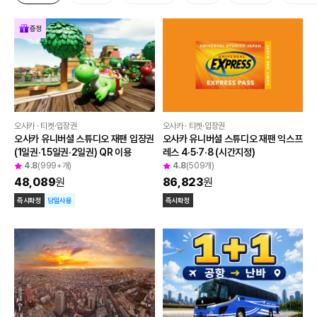
증정
오사카 · 티켓·입장권
오사카 · 티켓·입장권
오사카 유니버셜 스튜디오 재팬 입장권 
오사카 유니버셜 스튜디오 재팬 익스프
(1일권·1.5일권·2일권) QR 이용
레스 4·5·7·8 (시간지정)
4.8
(999+개)
4.8
(509개)
48,089
원
86,823
원
즉시확정
당일사용
즉시확정