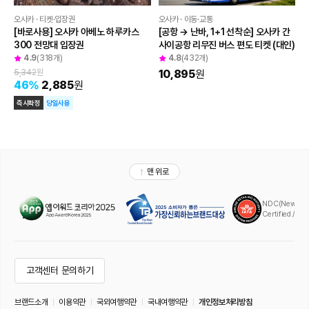
오사카 · 티켓·입장권
오사카 · 이동·교통
[바로사용] 오사카 아베노 하루카스 
[공항 → 난바, 1+1 선착순] 오사카 간
300 전망대 입장권
사이공항 리무진 버스 편도 티켓 (대인)
4.9
(318개)
4.8
(432개)
5,342
원
10,895
원
46
%
2,885
원
즉시확정
당일사용
맨 위로
NDC(New Distr
Certified / A
고객센터 문의하기
브랜드소개
이용약관
국외여행약관
국내여행약관
개인정보처리방침