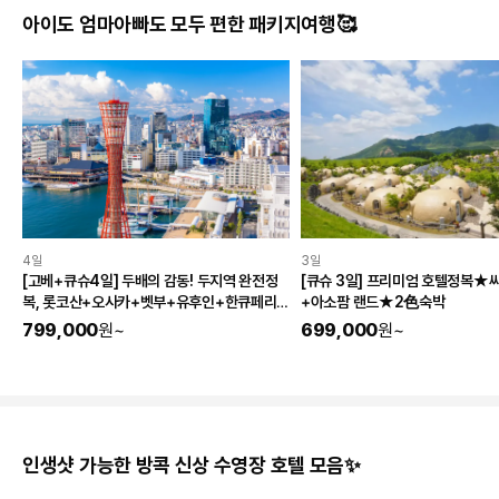
아이도 엄마아빠도 모두 편한 패키지여행🥰
4일
3일
[고베+큐슈4일] 두배의 감동! 두지역 완전정
[큐슈 3일] 프리미엄 호텔정복★
복, 롯코산+오사카+벳부+유후인+한큐페리 1
+아소팜 랜드★2色숙박
박+매일온천♨
799,000
원
~
699,000
원
~
인생샷 가능한 방콕 신상 수영장 호텔 모음✨