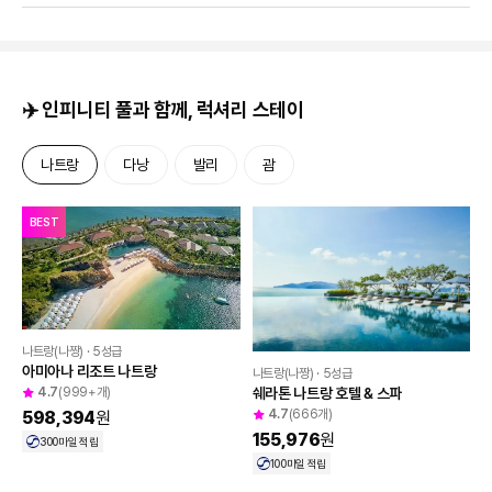
✈️ 인피니티 풀과 함께, 럭셔리 스테이
나트랑
다낭
발리
괌
BEST
나트랑(나짱) · 5성급
아미아나 리조트 나트랑
나트랑(나짱) · 5성급
4.7
(999+개)
쉐라톤 나트랑 호텔 & 스파
4.7
(666개)
598,394
원
155,976
원
300
마일 적립
100
마일 적립