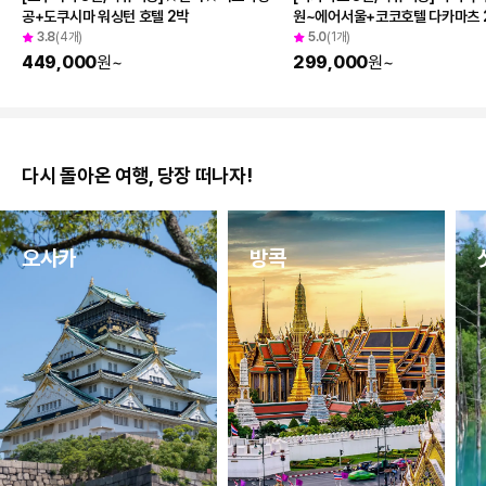
공+도쿠시마 워싱턴 호텔 2박
원~에어서울+코코호텔 다카마츠 
3.8
(4개)
5.0
(1개)
449,000
원
~
299,000
원
~
다시 돌아온 여행, 당장 떠나자!
오사카
방콕