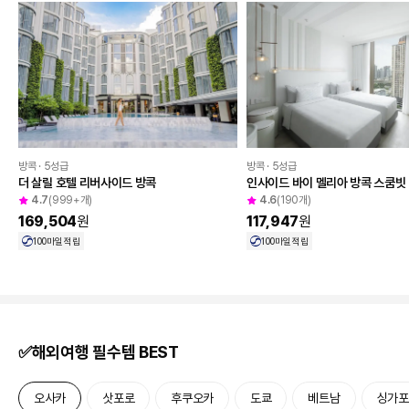
방콕 · 5성급
방콕 · 5성급
더 살릴 호텔 리버사이드 방콕
인사이드 바이 멜리아 방콕 스쿰빗
4.7
(999+개)
4.6
(190개)
169,504
원
117,947
원
100
마일 적립
100
마일 적립
✅해외여행 필수템 BEST
오사카
삿포로
후쿠오카
도쿄
베트남
싱가포