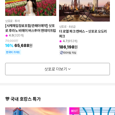
도움이 필요하신가요?
삿포로 · 투어
[사계채입장료포함/준페이예약] 삿포
공지사항
삿포로 · 4성급
로 후라노 비에이 버스투어 엔데이트립
더 로열 파크 캔버스 – 삿포로 오도리 
4.9
(320개)
파크
고객센터
79,000
원
4.7
(852개)
16
%
65,688
원
186,198
원
한국어 가이드
100
마일 적립
자주 묻는 질문 BEST
삿포로 더보기
🎊 국내 호캉스 특가
BEST