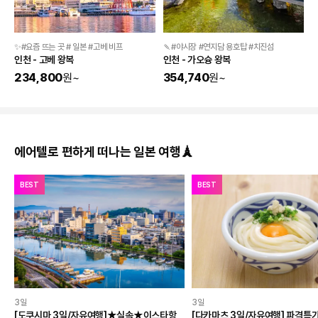
✨#요즘 뜨는 곳 # 일본 #고베 비프
🍡#야시장 #연지담 용호탑 #치진섬
인천 - 고베 왕복
인천 - 가오슝 왕복
234,800
원
~
354,740
원
~
에어텔로 편하게 떠나는 일본 여행🗼
BEST
BEST
3일
3일
[도쿠시마 3일/자유여행]★실속★이스타항
[다카마츠 3일/자유여행] 파격특가 