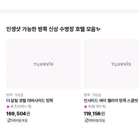
인생샷 가능한 방콕 신상 수영장 호텔 모음✨
방콕 · 5성급
방콕 · 5성급
더 살릴 호텔 리버사이드 방콕
인사이드 바이 멜리아 방콕 스쿰빗
4.7
(999+개)
4.6
(190개)
169,504
원
119,156
원
100
마일 적립
100
마일 적립