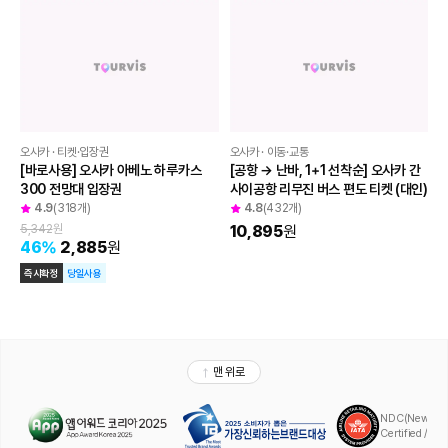
오사카 · 티켓·입장권
오사카 · 이동·교통
[바로사용] 오사카 아베노 하루카스 
[공항 → 난바, 1+1 선착순] 오사카 간
300 전망대 입장권
사이공항 리무진 버스 편도 티켓 (대인)
4.9
(318개)
4.8
(432개)
5,342
원
10,895
원
46
%
2,885
원
즉시확정
당일사용
맨 위로
NDC(New Distr
Certified / A