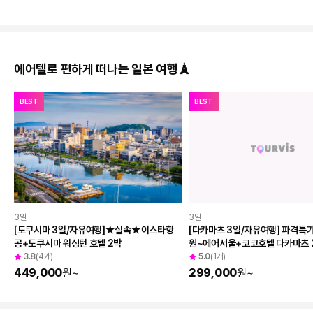
에어텔로 편하게 떠나는 일본 여행🗼
BEST
BEST
3일
3일
[도쿠시마 3일/자유여행]★실속★이스타항
[다카마츠 3일/자유여행] 파격특가 
공+도쿠시마 워싱턴 호텔 2박
원~에어서울+코코호텔 다카마츠 
3.8
(4개)
5.0
(1개)
449,000
원
~
299,000
원
~