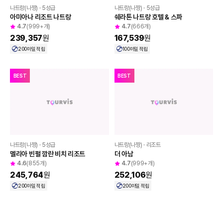
나트랑(나짱) · 5성급
나트랑(나짱) · 5성급
아미아나 리조트 나트랑
쉐라톤 나트랑 호텔 & 스파
4.7
(999+개)
4.7
(666개)
239,357
원
167,539
원
200
마일 적립
100
마일 적립
BEST
BEST
나트랑(나짱) · 5성급
나트랑(나짱) · 리조트
멜리아 빈펄 깜란 비치 리조트
더 아남
4.6
(855개)
4.7
(999+개)
245,764
원
252,106
원
200
마일 적립
200
마일 적립