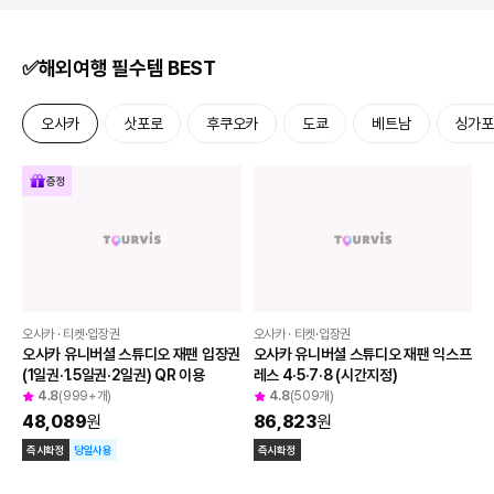
✅해외여행 필수템 BEST
오사카
삿포로
후쿠오카
도쿄
베트남
싱가포
증정
오사카 · 티켓·입장권
오사카 · 티켓·입장권
오사카 유니버셜 스튜디오 재팬 입장권 
오사카 유니버셜 스튜디오 재팬 익스프
(1일권·1.5일권·2일권) QR 이용
레스 4·5·7·8 (시간지정)
4.8
(999+개)
4.8
(509개)
48,089
원
86,823
원
즉시확정
당일사용
즉시확정