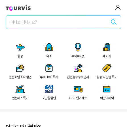
전체메뉴
어디로 떠나세요?
로그인/회원가입
로그인 후 특가확인
2
/
21
숙소
항공
숙박세일 최대 7만원
항공
숙소
투어&티켓
패키지
숙박세일 페스타
숙소
전세계 리조트 특가
투어&티켓
일본호텔 최대할인
투비LIVE 특가
앱전용수수료면제
항공 요일별 특가
럭셔리 셀렉트
패키지
일본패스특가
7만원할인
USJ 인기세트
이달의혜택
일본 다이렉트
여행가이드
어디로 떠나볼까?