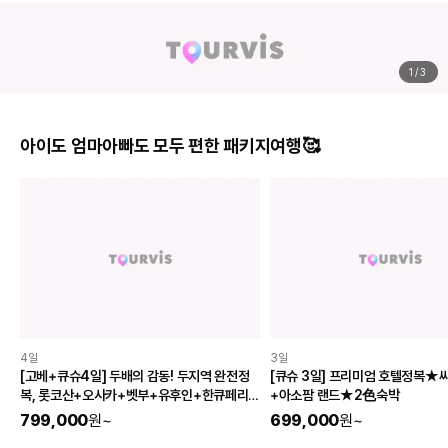
1
/
3
아이도 엄마아빠도 모두 편한 패키지여행🥰
4일
3일
[고베+큐슈4일] 두배의 감동! 두지역 완전정
[큐슈 3일] 프리미엄 호텔정복★
복, 롯코산+오사카+벳부+유후인+한큐페리 1
+아소팜 랜드★2色숙박
박+매일온천♨
799,000
원
~
699,000
원
~