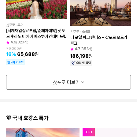
도움이 필요하신가요?
삿포로 · 투어
[사계채입장료포함/준페이예약] 삿포
공지사항
삿포로 · 4성급
로 후라노 비에이 버스투어 엔데이트립
더 로열 파크 캔버스 – 삿포로 오도리 
4.9
(320개)
파크
고객센터
79,000
원
4.7
(852개)
16
%
65,688
원
186,198
원
한국어 가이드
100
마일 적립
자주 묻는 질문 BEST
삿포로 더보기
🎊 국내 호캉스 특가
BEST