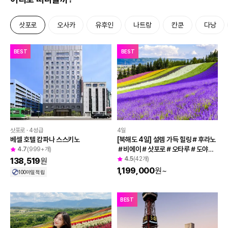
삿포로
오사카
유후인
나트랑
칸쿤
다낭
투어비스 혜택
BEST
BEST
4일
삿포로 · 4성급
[북해도 4일] 설렘 가득 힐링＃후라노
베셀 호텔 캄파나 스스키노
＃비에이＃삿포로＃오타루＃도야＃
4.7
(999+개)
노보리베츠＃천연온천
4.5
(42개)
138,519
원
1,199,000
원
~
100
마일 적립
BEST