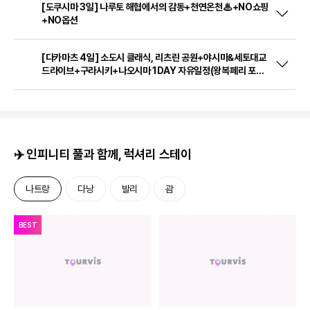
[도쿠시마 3일] 나루토 해협에서의 감동+천연온천♨+NO쇼핑
+NO옵션
[다카마츠 4일] 소도시 클래식, 리츠린 공원+야시마&세토대교
드라이브+구라시키+나오시마 1DAY 자유일정(왕복페리 포함)
(RS741-742)
✈️ 인피니티 풀과 함께, 럭셔리 스테이
나트랑
다낭
발리
괌
BEST