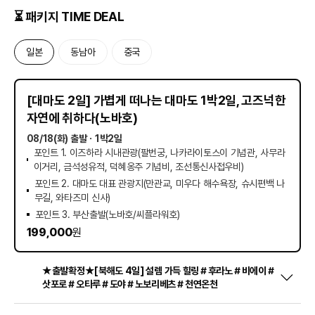
⏳ 패키지 TIME DEAL
일본
동남아
중국
D
-
9
남은 시간
[대마도 2일] 가볍게 떠나는 대마도 1박2일, 고즈넉한
자연에 취하다(노바호)
08/18(화) 출발
ㆍ1박2일
포인트 1. 이즈하라 시내관광(팔번궁, 나카라이토스이 기념관, 사무라
이거리, 금석성유적, 덕혜옹주 기념비, 조선통신사접우비)
포인트 2. 대마도 대표 관광지(만관교, 미우다 해수욕장, 슈시편백 나
무길, 와타즈미 신사)
포인트 3. 부산출발(노바호/씨플라워호)
199,000
원
★출발확정★[북해도 4일] 설렘 가득 힐링＃후라노＃비에이＃
삿포로＃오타루＃도야＃노보리베츠＃천연온천