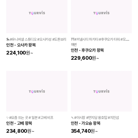
🎠#유니버셜 스튜디오 #오사카성 #도톤보리 
⛩️#커낼시티 하카타 #후쿠오카 타워 #모모치 
인천 - 오사카 왕복
해변 
인천 - 후쿠오카 왕복
224,100
원
~
229,600
원
~
✨#요즘 뜨는 곳 # 일본 #고베 비프
🍡#야시장 #연지담 용호탑 #치진섬
인천 - 고베 왕복
인천 - 가오슝 왕복
234,800
원
~
354,740
원
~