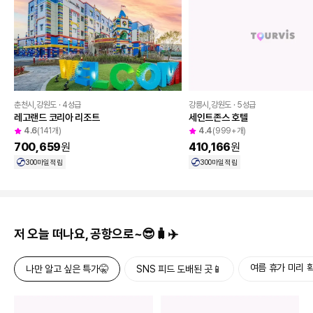
춘천시,강원도 · 4성급
강릉시,강원도 · 5성급
레고랜드 코리아 리조트
세인트존스 호텔
4.6
(141개)
4.4
(999+개)
700,659
원
410,166
원
300
마일 적립
300
마일 적립
저 오늘 떠나요, 공항으로~😎🧳✈️
여름 휴가 미리 확
나만 알고 싶은 특가🤫
SNS 피드 도배된 곳📱