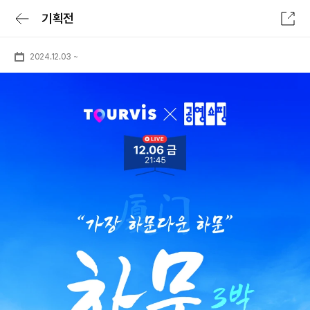
기획전
전체메뉴
로그인/회원가입
2024.12.03
~
로그인 후 특가확인
숙소
항공
숙박세일 최대 7만원
숙박세일 페스타
숙소
전세계 리조트 특가
투어&티켓
럭셔리 셀렉트
패키지
일본 다이렉트
여행가이드