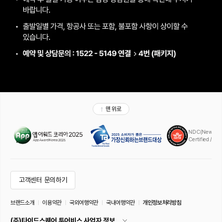
맨 위로
NDC(New Distr
Certified / A
고객센터 문의하기
브랜드소개
이용약관
국외여행약관
국내여행약관
개인정보처리방침
(주)타이드스퀘어 투어비스 사업자 정보