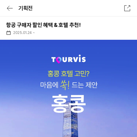
기획전
전체메뉴
항공 구매자 할인 혜택 & 호텔 추천!
로그인/회원가입
로그인 후 특가확인
2025.01.24
~
숙소
항공
숙박세일 최대 7만원
숙박세일 페스타
숙소
전세계 리조트 특가
투어&티켓
럭셔리 셀렉트
패키지
일본 다이렉트
여행가이드