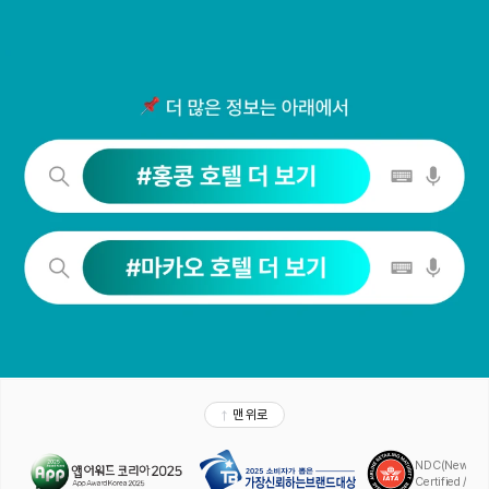
맨 위로
NDC(New Distr
Certified / A