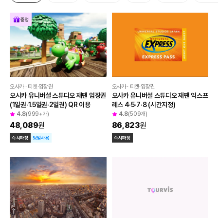
증정
오사카 · 티켓·입장권
오사카 · 티켓·입장권
오사카 유니버셜 스튜디오 재팬 입장권 
오사카 유니버셜 스튜디오 재팬 익스프
(1일권·1.5일권·2일권) QR 이용
레스 4·5·7·8 (시간지정)
4.8
(999+개)
4.8
(509개)
48,089
원
86,823
원
즉시확정
당일사용
즉시확정