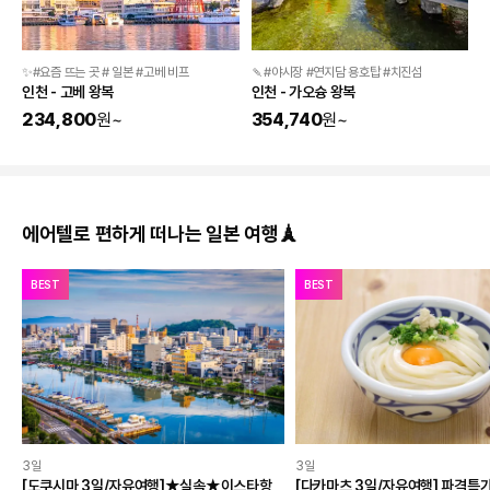
✨#요즘 뜨는 곳 # 일본 #고베 비프
🍡#야시장 #연지담 용호탑 #치진섬
인천 - 고베 왕복
인천 - 가오슝 왕복
234,800
원
~
354,740
원
~
에어텔로 편하게 떠나는 일본 여행🗼
BEST
BEST
3일
3일
[도쿠시마 3일/자유여행]★실속★이스타항
[다카마츠 3일/자유여행] 파격특가 