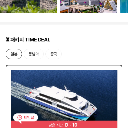
⏳ 패키지 TIME DEAL
일본
동남아
중국
D
-
1
0
남은 시간