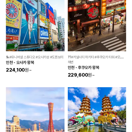
🎠#유니버셜 스튜디오 #오사카성 #도톤보리 
⛩️#커낼시티 하카타 #후쿠오카 타워 #모모치 
인천 - 오사카 왕복
해변 
인천 - 후쿠오카 왕복
224,100
원
~
229,600
원
~