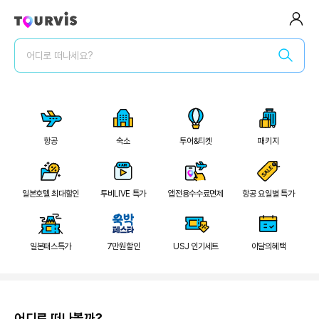
전체메뉴
어디로 떠나세요?
로그인/회원가입
로그인 후 특가확인
2
/
21
숙소
항공
숙박세일 최대 7만원
항공
숙소
투어&티켓
패키지
숙박세일 페스타
숙소
전세계 리조트 특가
투어&티켓
일본호텔 최대할인
투비LIVE 특가
앱전용수수료면제
항공 요일별 특가
럭셔리 셀렉트
패키지
일본패스특가
7만원할인
USJ 인기세트
이달의혜택
일본 다이렉트
여행가이드
어디로 떠나볼까?