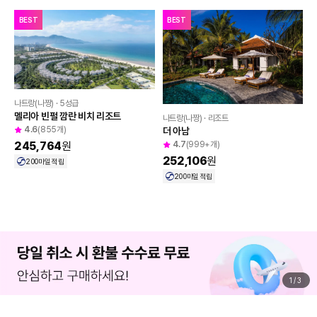
BEST
BEST
나트랑(나짱) · 5성급
멜리아 빈펄 깜란 비치 리조트
나트랑(나짱) · 리조트
4.6
(855개)
더 아남
4.7
(999+개)
245,764
원
252,106
원
200
마일 적립
200
마일 적립
1
/
3