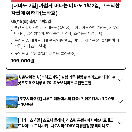
[대마도 2일] 가볍게 떠나는 대마도 1박2일, 고즈넉한
자연에 취하다(노바호)
08/18(화) 출발
ㆍ1박2일
포인트 1. 이즈하라 시내관광(팔번궁, 나카라이토스이 기념관, 사무라
이거리, 금석성유적, 덕혜옹주 기념비, 조선통신사접우비)
포인트 2. 대마도 대표 관광지(만관교, 미우다 해수욕장, 슈시편백 나
무길, 와타즈미 신사)
포인트 3. 부산출발(노바호/씨플라워호)
199,000
원
★출발확정★[북해도 4일] 설렘 가득 힐링＃후라노＃비에이＃
삿포로＃오타루＃도야＃노보리베츠＃천연온천
[도쿠시마 3일] 나루토 해협에서의 감동+천연온천♨+NO쇼핑
+NO옵션
[다카마츠 4일] 소도시 클래식, 리츠린 공원+야시마&세토대교
드라이브+구라시키+나오시마 1DAY 자유일정(왕복페리 포함)
(RS741-742)