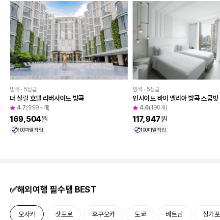
방콕 · 5성급
방콕 · 5성급
더 살릴 호텔 리버사이드 방콕
인사이드 바이 멜리아 방콕 스쿰빗
4.7
(999+개)
4.6
(190개)
169,504
원
117,947
원
100
마일 적립
100
마일 적립
✅해외여행 필수템 BEST
오사카
삿포로
후쿠오카
도쿄
베트남
싱가포