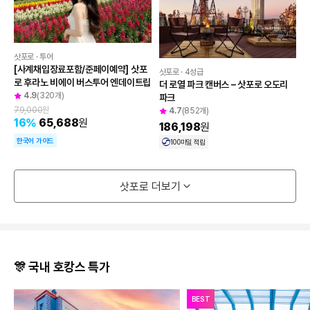
도움이 필요하신가요?
삿포로 · 투어
[사계채입장료포함/준페이예약] 삿포
공지사항
삿포로 · 4성급
로 후라노 비에이 버스투어 엔데이트립
더 로열 파크 캔버스 – 삿포로 오도리 
4.9
(320개)
파크
고객센터
79,000
원
4.7
(852개)
16
%
65,688
원
186,198
원
한국어 가이드
100
마일 적립
자주 묻는 질문 BEST
삿포로 더보기
🎊 국내 호캉스 특가
BEST