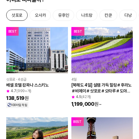
삿포로
오사카
유후인
나트랑
칸쿤
다낭
투어비스 혜택
BEST
BEST
4일
삿포로 · 4성급
[북해도 4일] 설렘 가득 힐링＃후라노
베셀 호텔 캄파나 스스키노
＃비에이＃삿포로＃오타루＃도야＃
4.7
(999+개)
노보리베츠＃천연온천
4.5
(42개)
138,519
원
1,199,000
원
~
100
마일 적립
BEST