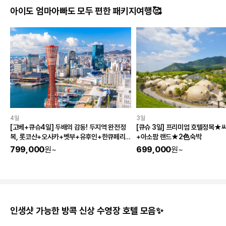
아이도 엄마아빠도 모두 편한 패키지여행🥰
4일
3일
[고베+큐슈4일] 두배의 감동! 두지역 완전정
[큐슈 3일] 프리미엄 호텔정복★
복, 롯코산+오사카+벳부+유후인+한큐페리 1
+아소팜 랜드★2色숙박
박+매일온천♨
799,000
원
~
699,000
원
~
인생샷 가능한 방콕 신상 수영장 호텔 모음✨