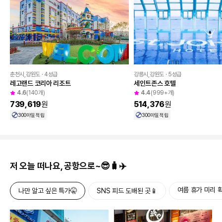
춘천시,강원도 · 4성급
강릉시,강원도 · 5성급
레고랜드 코리아 리조트
세인트존스 호텔
4.6
(140개)
4.4
(999+개)
739,619
원
514,376
원
300
마일 적립
300
마일 적립
저 오늘 떠나요, 공항으로~😎🧳✈️
여름 휴가 미리 확
나만 알고 싶은 특가🤫
SNS 피드 도배된 곳📱