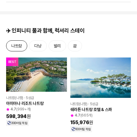
✈️ 인피니티 풀과 함께, 럭셔리 스테이
나트랑
다낭
발리
괌
BEST
나트랑(나짱) · 5성급
아미아나 리조트 나트랑
나트랑(나짱) · 5성급
4.7
(999+개)
쉐라톤 나트랑 호텔 & 스파
4.7
(665개)
598,394
원
155,976
원
300
마일 적립
100
마일 적립