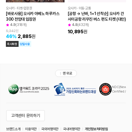
오사카 · 티켓·입장권
오사카 · 이동·교통
[바로사용] 오사카 아베노 하루카스 
[공항 → 난바, 1+1 선착순] 오사카 간
300 전망대 입장권
사이공항 리무진 버스 편도 티켓 (대인)
4.9
(318개)
4.8
(432개)
5,342
원
10,895
원
46
%
2,885
원
즉시확정
당일사용
맨 위로
NDC(New Distr
Certified / A
고객센터 문의하기
브랜드소개
이용약관
국외여행약관
국내여행약관
개인정보처리방침