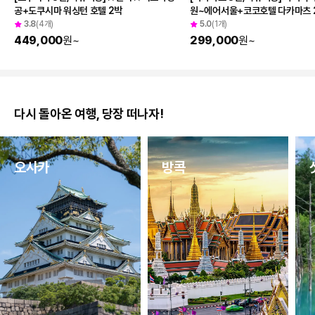
공+도쿠시마 워싱턴 호텔 2박
원~에어서울+코코호텔 다카마츠 
3.8
(4개)
5.0
(1개)
449,000
원
~
299,000
원
~
다시 돌아온 여행, 당장 떠나자!
오사카
방콕