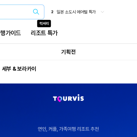
유니버설 스튜디오 재팬
1
일본 소도시 에어텔 특가
2
유후인 온센 료칸 메바에소
3
럭셔리
오사카(간사이)
4
삿포로 패키지
5
여행가이드
리조트 특가
베트남 특가
6
유유버스투어
7
오사카 주유패스
8
기획전
국내 온천
9
 세부 & 보라카이