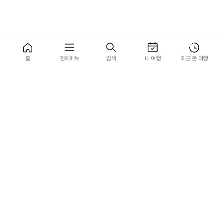
홈
전체메뉴
검색
내 여행
최근 본 여행
맨 위로
NDC(New Distr
Certified / A
고객센터 문의하기