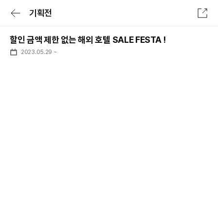
기획전
전체메뉴
할인 금액 제한 없는 해외 호텔 SALE FESTA !
로그인/회원가입
로그인 후 특가확인
2023.05.29
~
숙소
항공
숙박세일 최대 7만원
숙박세일 페스타
숙소
전세계 리조트 특가
투어&티켓
럭셔리 셀렉트
패키지
일본 다이렉트
여행가이드