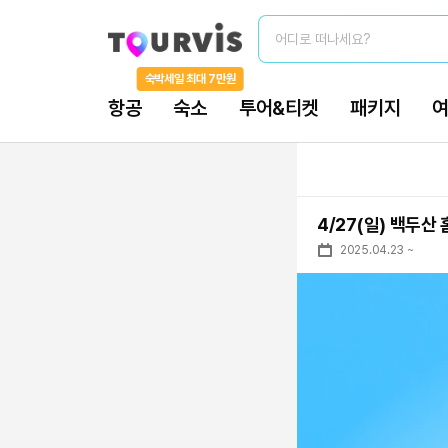
어디로 떠나세요?
숙박세일 최대 7만원
항공
숙소
투어&티켓
패키지
4/27(일) 백두산
2025.04.23
~