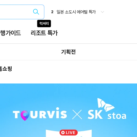
유니버설 스튜디오 재팬
1
일본 소도시 에어텔 특가
2
유후인 온센 료칸 메바에소
3
럭셔리
오사카(간사이)
4
삿포로 패키지
5
여행가이드
리조트 특가
베트남 특가
6
유유버스투어
7
오사카 주유패스
8
기획전
국내 온천
9
 홈쇼핑