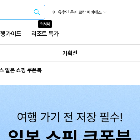
일본 소도시 에어텔 특가
2
유후인 온센 료칸 메바에소
3
오사카(간사이)
4
럭셔리
삿포로 패키지
5
베트남 특가
6
여행가이드
리조트 특가
유유버스투어
7
오사카 주유패스
8
국내 온천
9
기획전
스 일본 쇼핑 쿠폰북