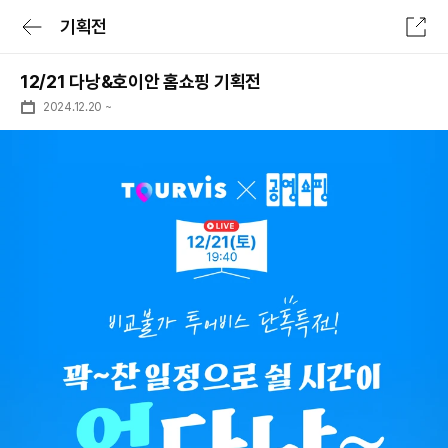
기획전
전체메뉴
12/21 다낭&호이안 홈쇼핑 기획전
로그인/회원가입
로그인 후 특가확인
2024.12.20
~
숙소
항공
숙박세일 최대 7만원
숙박세일 페스타
숙소
전세계 리조트 특가
투어&티켓
럭셔리 셀렉트
패키지
일본 다이렉트
여행가이드