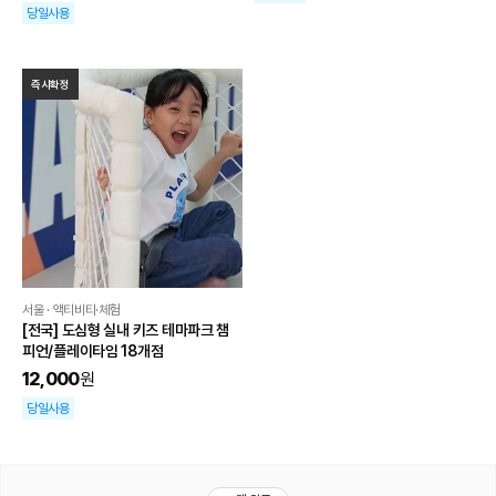
당일사용
즉시확정
서울 · 액티비티·체험
[전국] 도심형 실내 키즈 테마파크 챔
피언/플레이타임 18개점
12,000
원
당일사용