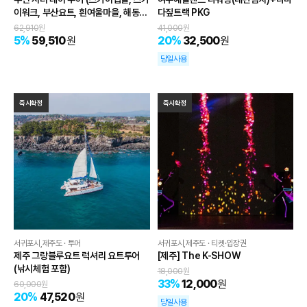
이워크, 부산요트, 흰여울마을, 해동용
다짚트랙 PKG
궁사, 감천문화마을)
62,910
원
41,000
원
5
%
59,510
원
20
%
32,500
원
당일사용
즉시확정
즉시확정
서귀포시,제주도 · 투어
서귀포시,제주도 · 티켓·입장권
제주 그랑블루요트 럭셔리 요트투어
[제주] The K-SHOW
(낚시체험 포함)
18,000
원
33
%
12,000
원
60,000
원
20
%
47,520
원
당일사용