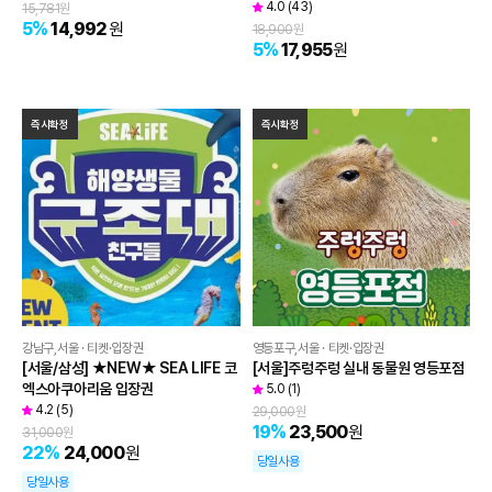
4.0
(
43
)
15,781
원
5
%
14,992
원
18,900
원
5
%
17,955
원
즉시확정
즉시확정
강남구,서울 · 티켓·입장권
영등포구,서울 · 티켓·입장권
[서울/삼성] ★NEW★ SEA LIFE 코
[서울]주렁주렁 실내 동물원 영등포점
엑스아쿠아리움 입장권
5.0
(
1
)
4.2
(
5
)
29,000
원
19
%
23,500
원
31,000
원
22
%
24,000
원
당일사용
당일사용