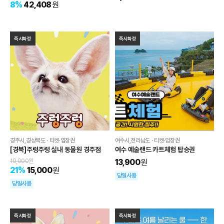
8
%
42,408
원
즉시확정
즉시확정
경주시,경상북도 · 티켓·입장권
여수시,전라남도 · 티켓·입장권
[경북]주렁주렁 실내 동물원 경주점
여수 예술랜드 카트체험 탑승권
19,000
원
13,900
원
21
%
15,000
원
당일사용
당일사용
즉시확정
즉시확정