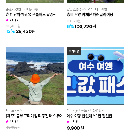
춘천시,강원도 · 이동·교통
단양군,충청북도 · 액티비티·체험
춘천 남이섬 왕복 셔틀버스 탑승권
충북 단양 카페산 패러글라이딩
4.0
(
4
)
111,870
원
6
%
104,720
원
33,430
원
12
%
29,430
원
즉시확정
제주도 · 투어
여수시,전라남도 · 티켓·입장권
[제주] 동부 프리미엄 리무진 버스투어
여수 여행 반값패스 1인 할인권
4.0
(
4
)
5.0
(
1
)
46,095
원
9,900
원