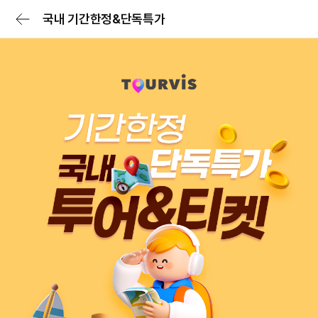
국내 기간한정&단독특가
전체메뉴
로그인/회원가입
로그인 후 특가확인
숙소
항공
숙박세일 최대 7만원
숙박세일 페스타
숙소
전세계 리조트 특가
투어&티켓
럭셔리 셀렉트
패키지
일본 다이렉트
여행가이드