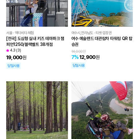
서울 · 액티비티·체험
여수시,전라남도 · 티켓·입장권
[전국] 도심형 실내 키즈 테마파크 챔
여수 예술랜드 대관람차 타워링 QR 탑
피언1250/블랙벨트 38개점
승권
4.3
(
3
)
14,000
원
7
%
12,900
원
19,000
원
당일사용
당일사용