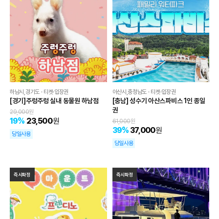
하남시,경기도 · 티켓·입장권
아산시,충청남도 · 티켓·입장권
[경기]주렁주렁 실내 동물원 하남점
[충남] 성수기 아산스파비스 1인 종일
권
29,000
원
19
%
23,500
원
61,000
원
39
%
37,000
원
당일사용
당일사용
즉시확정
즉시확정