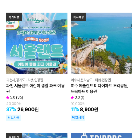
즉시확정
즉시확정
과천시,경기도 · 티켓·입장권
여수시,전라남도 · 티켓·입장권
과천 서울랜드 어린이 종일 파크 이용
여수 예술랜드 미디어아트 조각공원,
권
트릭아트 이용권
5.0
(
35
)
3.0
(
1
)
43,000
원
10,000
원
37
%
26,900
원
11
%
8,900
원
당일사용
당일사용
즉시확정