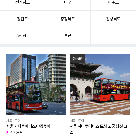
전라남도
대구
제주도
강원도
충청북도
경상북도
충청남도
부산
즉시확정
서울 · 투어
서울 · 투어
서울 시티투어버스 야경투어
서울 시티투어버스 도심 고궁 남산 코
스
3.9
(
44
)