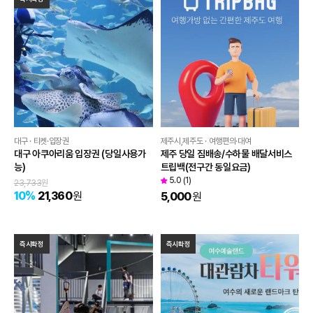
대구 · 티켓·입장권
제주시,제주도 · 여행편의·대여
대구 아쿠아리움 입장권 (당일사용가
제주 당일 짐배송/수하물 배달서비스
능)
트립백(전구간 동일요금)
5.0
(
1
)
23,733
원
10
%
21,360
원
5,000
원
즉시확정
즉시확정