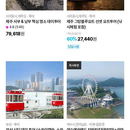
서귀포시,제주도 · 투어
서귀포시,제주도 · 투어
제주 서부 & 남부 핵심 명소 데이투어
제주 그랑블루요트 선셋 요트투어 (낚
시체험 포함)
4.8
(
549
)
79,618
원
70,000
원
60
%
27,440
원
당일사용
즉시확정
부산 · 투어
여수시,전라남도 · 티켓·입장권
부산 시티 데이 투어 (스카이캡슐, 스카
여수예술랜드 타워링(대관람차)+라마