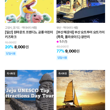
고양시,경기도 · 액티비티·체험
부산 · 액티비티·체험
[일산] 원마운트 프렌디노 공룡 어린이
[부산 해운대] 부산 요트투어 요트가이
키즈파크
(폭죽, 폴라로이드) 광안리
5.0
(
1
)
10,000
원
20
%
8,000
원
40,000
원
77
%
9,000
원
당일사용
당일사용
즉시확정
즉시확정